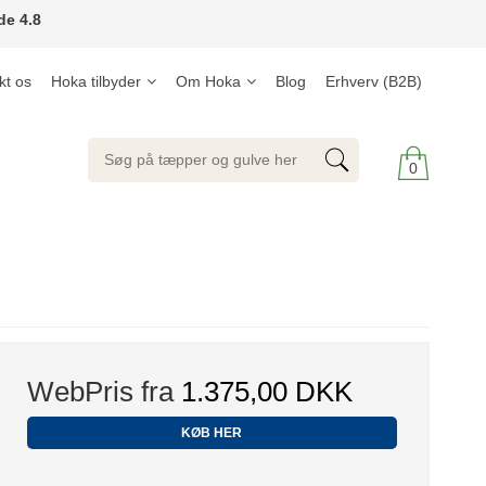
de 4.8
kt os
Hoka tilbyder
Om Hoka
Blog
Erhverv (B2B)
0
WebPris fra
1.375,00 DKK
KØB HER