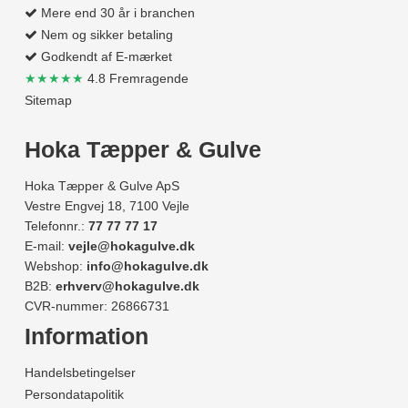
Mere end 30 år i branchen
Nem og sikker betaling
Godkendt af E-mærket
★★★★★
4.8 Fremragende
Sitemap
Hoka Tæpper & Gulve
Hoka Tæpper & Gulve ApS
Vestre Engvej 18, 7100 Vejle
Telefonnr.:
77 77 77 17
E-mail:
vejle@hokagulve.dk
Webshop:
info@hokagulve.dk
B2B:
erhverv@hokagulve.dk
CVR-nummer: 26866731
Information
Handelsbetingelser
Persondatapolitik