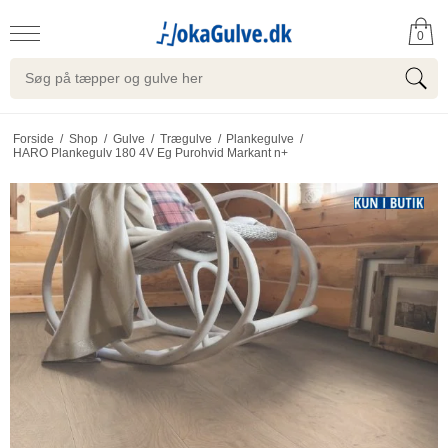
0
Forside
/
Shop
/
Gulve
/
Trægulve
/
Plankegulve
/
HARO Plankegulv 180 4V Eg Purohvid Markant n+