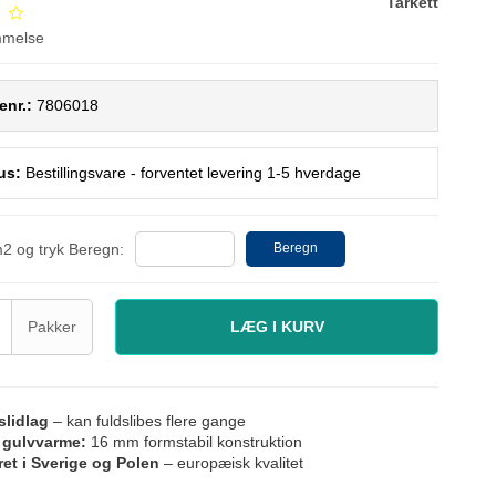
Tarkett
mmelse
enr.:
7806018
us:
Bestillingsvare - forventet levering 1-5 hverdage
m2 og tryk Beregn:
Beregn
Pakker
LÆG I KURV
slidlag
– kan fuldslibes flere gange
l gulvvarme:
16 mm formstabil konstruktion
et i Sverige og Polen
– europæisk kvalitet