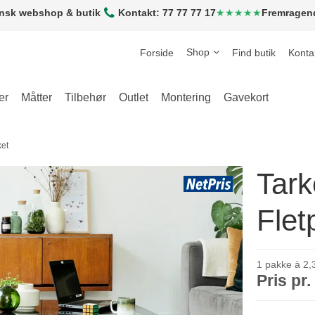
nsk webshop & butik
Kontakt: 77 77 77 17
★★★★★
Fremragen
Shop
Forside
Find butik
Konta
er
Måtter
Tilbehør
Outlet
Montering
Gavekort
ket
Tark
Flet
1 pakke à 2,3
Pris pr