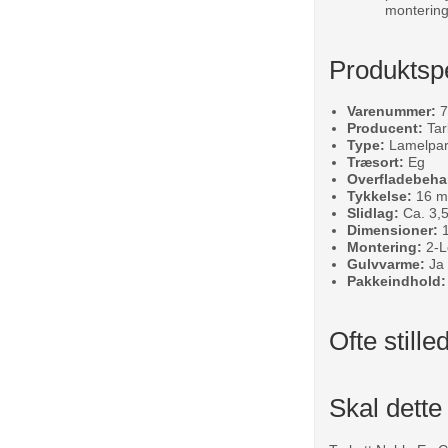
montering
Produktspe
Varenummer:
7
Producent:
Tar
Type:
Lamelpark
Træsort:
Eg
Overfladebeha
Tykkelse:
16 
Slidlag:
Ca. 3,5
Dimensioner:
1
Montering:
2-L
Gulvvarme:
Ja 
Pakkeindhold:
Ofte still
Skal dette