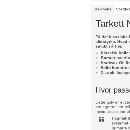
Beskrivelse
Specifik
Tarkett 
Få det klassisk
slidstyrke. Hvad 
smukt i årtier.
Klassisk holl
Børstet overfl
Hardwax Oil fi
Solid konstruk
2-Lock låsesy
Hvor passe
Dette gulv er et st
om egetræ i en rol
minimalistisk indre
Fagmande
systemet 
primære ly