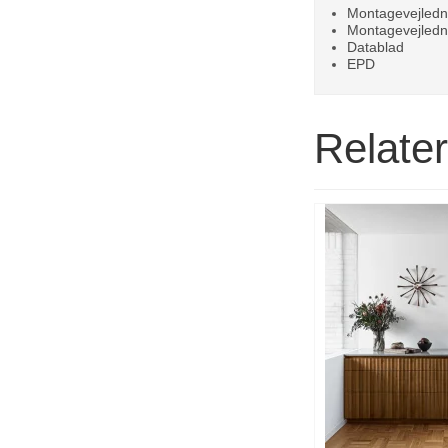
Montagevejled
Montagevejledni
Datablad
EPD
Relate