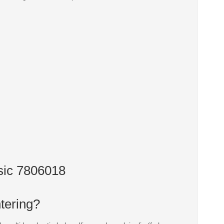
ssic 7806018
ntering?