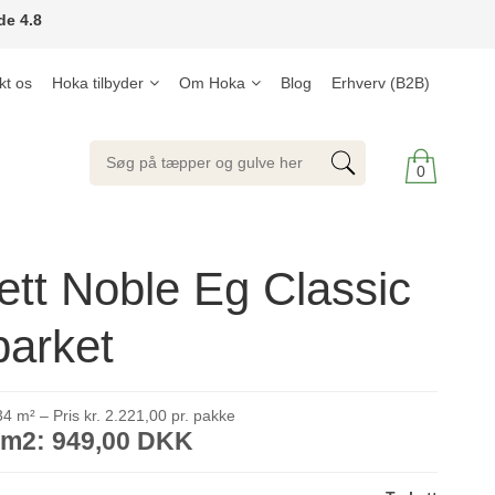
de 4.8
kt os
Hoka tilbyder
Om Hoka
Blog
Erhverv (B2B)
0
ett Noble Eg Classic
parket
4 m² – Pris kr. 2.221,00 pr. pakke
. m2: 949,00 DKK