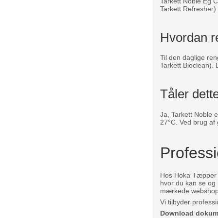
Tarkett Noble Eg C
Tarkett Refresher)
Hvordan r
Til den daglige re
Tarkett Bioclean).
Tåler dett
Ja, Tarkett Noble e
27°C. Ved brug af
Profess
Hos Hoka Tæpper & 
hvor du kan se og 
mærkede webshop
Vi tilbyder profes
Download dokum