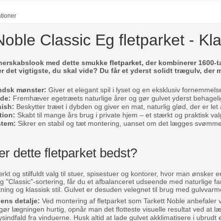
ationer
Noble Classic Eg fletparket - K
e herskabslook med dette smukke
fletparket
, der kombinerer 1600-
er det vigtigste, du skal vide? Du får et yderst solidt trægulv, der
andsk mønster:
Giver et elegant spil i lyset og en eksklusiv fornemmels
ade:
Fremhæver egetræets naturlige årer og gør gulvet yderst behagelig
nish:
Beskytter træet i dybden og giver en mat, naturlig glød, der er let
tion:
Skabt til mange års brug i private hjem – et stærkt og praktisk valg 
stem:
Sikrer en stabil og tæt montering, uanset om det lægges svømmen
r dette fletparket bedst?
ærkt og stilfuldt valg til stuer, spisestuer og kontorer, hvor man ønsker 
ig "Classic"-sortering, får du et afbalanceret udseende med naturlige
tning og klassisk stil. Gulvet er desuden velegnet til brug med gulvvarme
ns detalje:
Ved montering af fletparket som Tarkett Noble anbefaler vi
gør lægningen hurtig, opnår man det flotteste visuelle resultat ved at
sindfald fra vinduerne. Husk altid at lade gulvet akklimatisere i ubrud