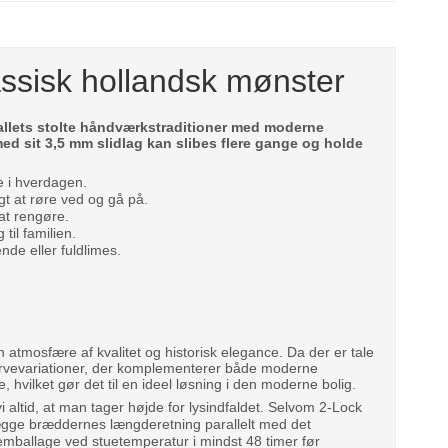
lassisk hollandsk mønster
tallets stolte håndværkstraditioner med moderne
 med sit 3,5 mm slidlag kan slibes flere gange og holde
e i hverdagen.
t at røre ved og gå på.
 at rengøre.
til familien.
de eller fuldlimes.
en atmosfære af kvalitet og historisk elegance. Da der er tale
 farvevariationer, der komplementerer både moderne
, hvilket gør det til en ideel løsning i den moderne bolig.
 altid, at man tager højde for lysindfaldet. Selvom 2-Lock
 lægge bræddernes længderetning parallelt med det
t emballage ved stuetemperatur i mindst 48 timer før