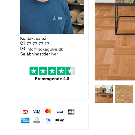
Kontakt os på:
✆
77 77 77 17
✉
info@hokagulve.dk
Se åbningstider
her
Fremragende 4.8