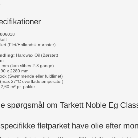
.
cifikationer
806018
kett
et (Flet/Hollandsk mønster)
ndling:
Hardwax Oil (Børstet)
mm
 mm (kan slibes 2-3 gange)
90 x 2280 mm
ock (Svømmende eller fuldlimet)
(max 27°C overfladetemperatur)
2,60 m² pr. pakke
ede spørgsmål om Tarkett Noble Eg Cla
 specifikke fletparket have olie efter mo