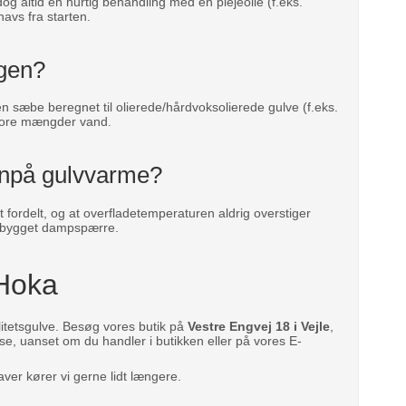
og altid en hurtig behandling med en plejeolie (f.eks.
avs fra starten.
agen?
n sæbe beregnet til olierede/hårdvoksolierede gulve (f.eks.
 store mængder vand.
ovenpå gulvvarme?
t fordelt, og at overfladetemperaturen aldrig overstiger
ndbygget dampspærre.
 Hoka
itetsgulve. Besøg vores butik på
Vestre Engvej 18 i Vejle
,
se, uanset om du handler i butikken eller på vores E-
ver kører vi gerne lidt længere.