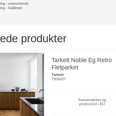
ning - svømmende
ng - fuldlimet
rede produkter
Tarkett Noble Eg Retro
Fletparket
Tarkett
7806007
Svanemærket og
produceret i EU