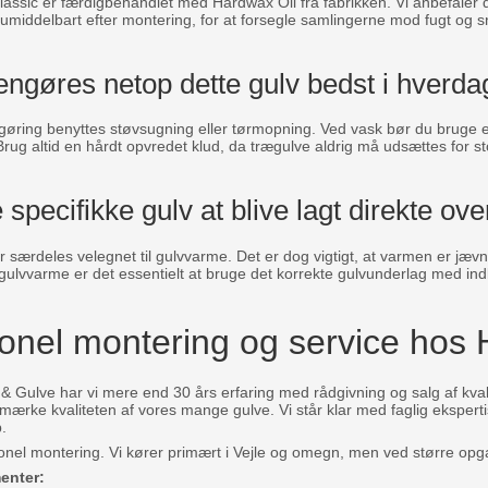
lassic er færdigbehandlet med Hardwax Oil fra fabrikken. Vi anbefaler d
 umiddelbart efter montering, for at forsegle samlingerne mod fugt og sn
engøres netop dette gulv bedst i hverd
ngøring benyttes støvsugning eller tørmopning. Ved vask bør du bruge e
 Brug altid en hårdt opvredet klud, da trægulve aldrig må udsættes for
e specifikke gulv at blive lagt direkte 
r særdeles velegnet til gulvvarme. Det er dog vigtigt, at varmen er jævn
 gulvvarme er det essentielt at bruge det korrekte gulvunderlag med i
ionel montering og service hos
Gulve har vi mere end 30 års erfaring med rådgivning og salg af kval
mærke kvaliteten af vores mange gulve. Vi står klar med faglig eksperti
.
sionel montering. Vi kører primært i Vejle og omegn, men ved større opga
enter: