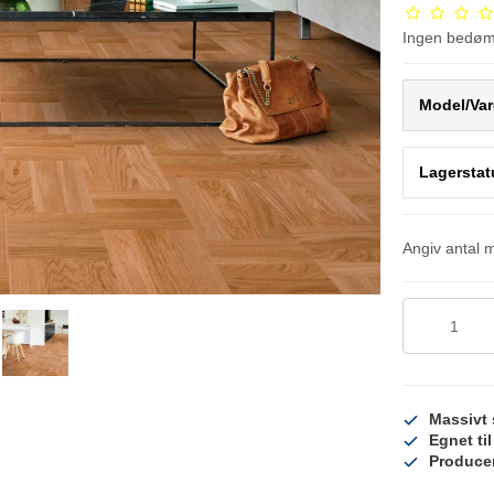
Ingen bedø
Model/Var
Lagerstat
Angiv antal 
Massivt 
Egnet ti
Producer