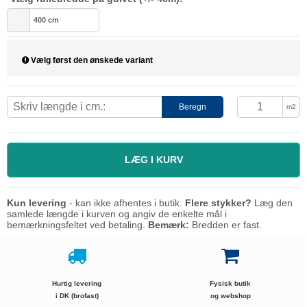
400 cm
Vælg først den ønskede variant
Beregn
m2
LÆG I KURV
Kun levering
- kan ikke afhentes i butik.
Flere stykker?
Læg den
samlede længde i kurven og angiv de enkelte mål i
bemærkningsfeltet ved betaling.
Bemærk:
Bredden er fast.
Hurtig levering
Fysisk butik
i DK (brofast)
og webshop