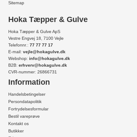
Sitemap
Hoka Tæpper & Gulve
Hoka Tæpper & Gulve ApS
Vestre Engvej 18, 7100 Vejle
Telefonnr.:
77 77 77 17
E-mail:
vejle@hokagulve.dk
Webshop:
info@hokagulve.dk
B2B:
erhverv@hokagulve.dk
CVR-nummer: 26866731
Information
Handelsbetingelser
Persondatapolitik
Fortrydelsesformular
Bestil vareprøve
Kontakt os
Butikker