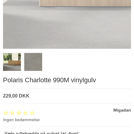
Polaris Charlotte 990M vinylgulv
229,00 DKK
Migadan
Ingen bedømmelse
Vælg rullebredde på gulvet (+/- 4cm):