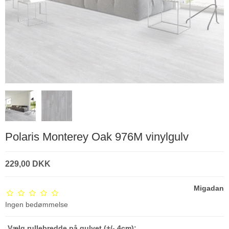
Polaris Monterey Oak 976M vinylgulv
229,00 DKK
Migadan
Ingen bedømmelse
Vælg rullebredde på gulvet (+/- 4cm):