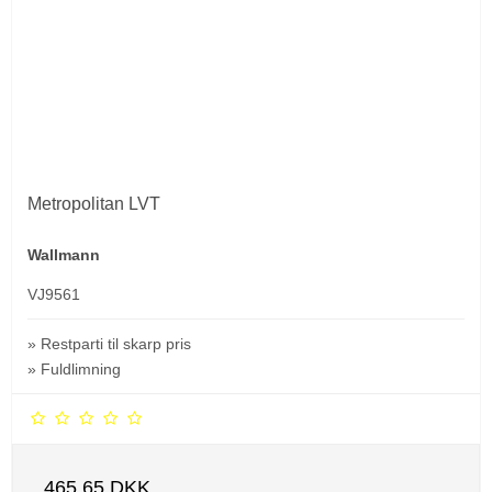
Metropolitan LVT
Wallmann
VJ9561
» Restparti til skarp pris
» Fuldlimning
465,65 DKK