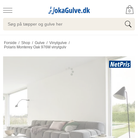
0
Forside
/
Shop
/
Gulve
/
Vinylgulve
/
Polaris Monterey Oak 976M vinylgulv