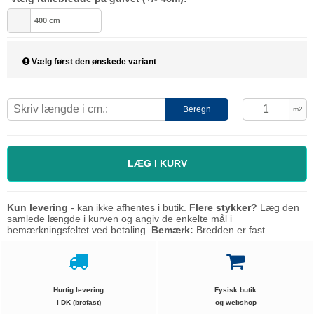
400 cm
Vælg først den ønskede variant
Beregn
m2
LÆG I KURV
Kun levering
- kan ikke afhentes i butik.
Flere stykker?
Læg den
samlede længde i kurven og angiv de enkelte mål i
bemærkningsfeltet ved betaling.
Bemærk:
Bredden er fast.
Hurtig levering
Fysisk butik
i DK (brofast)
og webshop