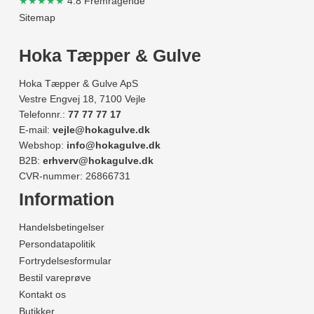
★★★★★
4.8 Fremragende
Sitemap
Hoka Tæpper & Gulve
Hoka Tæpper & Gulve ApS
Vestre Engvej 18, 7100 Vejle
Telefonnr.:
77 77 77 17
E-mail:
vejle@hokagulve.dk
Webshop:
info@hokagulve.dk
B2B:
erhverv@hokagulve.dk
CVR-nummer: 26866731
Information
Handelsbetingelser
Persondatapolitik
Fortrydelsesformular
Bestil vareprøve
Kontakt os
Butikker