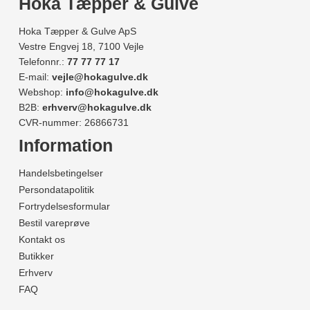
Hoka Tæpper & Gulve
Hoka Tæpper & Gulve ApS
Vestre Engvej 18, 7100 Vejle
Telefonnr.:
77 77 77 17
E-mail:
vejle@hokagulve.dk
Webshop:
info@hokagulve.dk
B2B:
erhverv@hokagulve.dk
CVR-nummer: 26866731
Information
Handelsbetingelser
Persondatapolitik
Fortrydelsesformular
Bestil vareprøve
Kontakt os
Butikker
Erhverv
FAQ