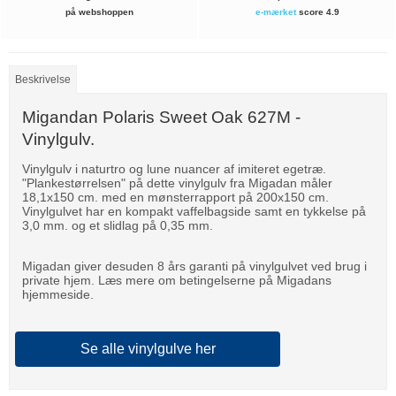
på webshoppen
e-mærket
score 4.9
Beskrivelse
Migandan Polaris Sweet Oak 627M -
Vinylgulv.
Vinylgulv i naturtro og lune nuancer af imiteret egetræ.
"Plankestørrelsen" på dette vinylgulv fra Migadan måler
18,1x150 cm. med en mønsterrapport på 200x150 cm.
Vinylgulvet har en kompakt vaffelbagside samt en tykkelse på
3,0 mm. og et slidlag på 0,35 mm.
Migadan giver desuden 8 års garanti på vinylgulvet ved brug i
private hjem. Læs mere om betingelserne på Migadans
hjemmeside.
Se alle vinylgulve her