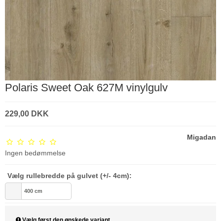
Polaris Sweet Oak 627M vinylgulv
229,00 DKK
Migadan
Ingen bedømmelse
Vælg rullebredde på gulvet (+/- 4cm):
400 cm
Vælg først den ønskede variant