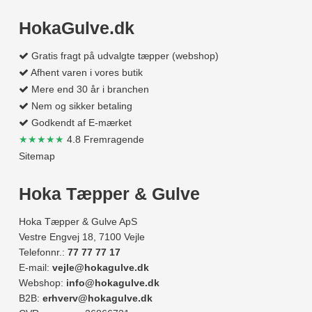
HokaGulve.dk
Gratis fragt på udvalgte tæpper (webshop)
Afhent varen i vores butik
Mere end 30 år i branchen
Nem og sikker betaling
Godkendt af E-mærket
★★★★★
4.8 Fremragende
Sitemap
Hoka Tæpper & Gulve
Hoka Tæpper & Gulve ApS
Vestre Engvej 18, 7100 Vejle
Telefonnr.:
77 77 77 17
E-mail:
vejle@hokagulve.dk
Webshop:
info@hokagulve.dk
B2B:
erhverv@hokagulve.dk