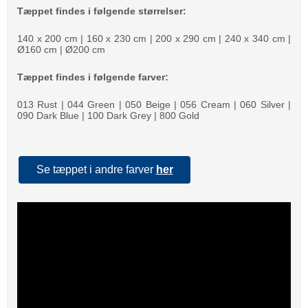
Tæppet findes i følgende størrelser:
140 x 200 cm
|
160 x 230 cm
|
200 x 290 cm
|
240 x 340 cm
|
Ø160 cm
|
Ø200 cm
Tæppet findes i følgende farver:
013 Rust
|
044 Green
|
050 Beige
|
056 Cream
|
060 Silver
|
090 Dark Blue
|
100 Dark Grey
|
800 Gold
Se tæppet i andre farver
her