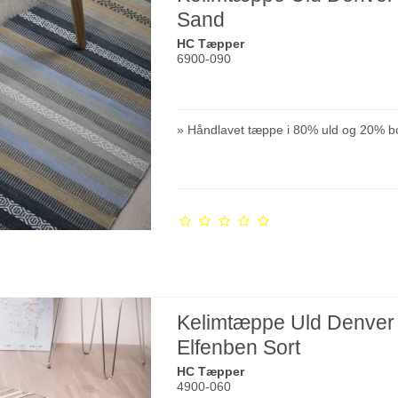
Sand
HC Tæpper
6900-090
» Håndlavet tæppe i 80% uld og 20% b
Kelimtæppe Uld Denver
Elfenben Sort
HC Tæpper
4900-060