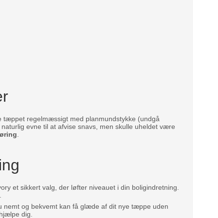
er
suge tæppet regelmæssigt med planmundstykke (undgå
naturlig evne til at afvise snavs, men skulle uheldet være
øring
.
ing
 et sikkert valg, der løfter niveauet i din boligindretning.
.
du nemt og bekvemt kan få glæde af dit nye tæppe uden
hjælpe dig.