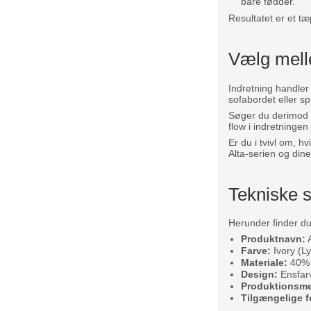
bare fødder.
Resultatet er et tæ
Vælg melle
Indretning handler
sofabordet eller sp
Søger du derimod a
flow i indretningen
Er du i tvivl om, h
Alta-serien og din
Tekniske s
Herunder finder du
Produktnavn:
A
Farve:
Ivory (Ly
Materiale:
40% 
Design:
Ensfarv
Produktionsm
Tilgængelige f