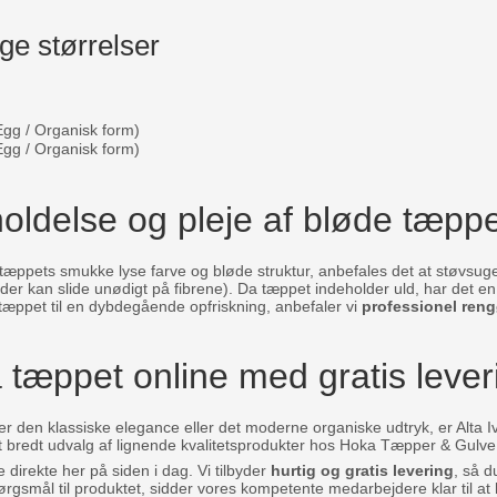
ge størrelser
gg / Organisk form)
gg / Organisk form)
oldelse og pleje af bløde tæpp
a-tæppets smukke lyse farve og bløde struktur, anbefales det at støv
der kan slide unødigt på fibrene). Da tæppet indeholder uld, har det en 
 tæppet til en dybdegående opfriskning, anbefaler vi
professionel reng
 tæppet online med gratis lever
den klassiske elegance eller det moderne organiske udtryk, er Alta Ivory
et bredt udvalg af lignende kvalitetsprodukter hos Hoka Tæpper & Gulve
e direkte her på siden i dag. Vi tilbyder
hurtig og gratis levering
, så 
rgsmål til produktet, sidder vores kompetente medarbejdere klar til at 