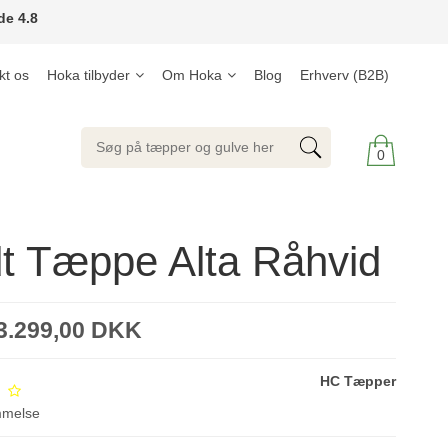
de 4.8
kt os
Hoka tilbyder
Om Hoka
Blog
Erhverv (B2B)
0
t Tæppe Alta Råhvid
3.299,00 DKK
HC Tæpper
mmelse