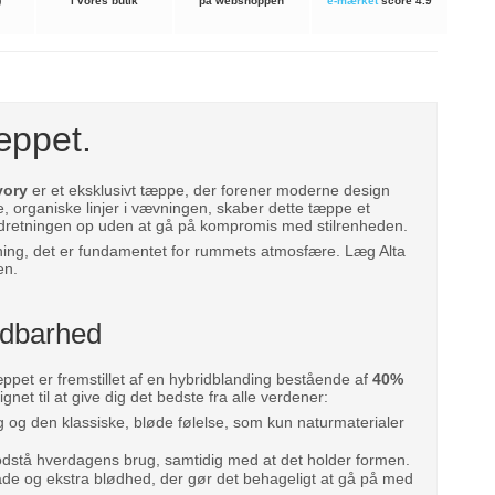
)
i vores butik
på webshoppen
e-mærket
score 4.9
tæppet.
vory
er et eksklusivt tæppe, der forener moderne design
e, organiske linjer i vævningen, skaber dette tæppe et
e indretningen op uden at gå på kompromis med stilrenheden.
tning, det er fundamentet for rummets atmosfære. Læg Alta
en.
ldbarhed
æppet er fremstillet af en hybridblanding bestående af
40%
net til at give dig det bedste fra alle verdener:
og den klassiske, bløde følelse, som kun naturmaterialer
odstå hverdagens brug, samtidig med at det holder formen.
flade og ekstra blødhed, der gør det behageligt at gå på med