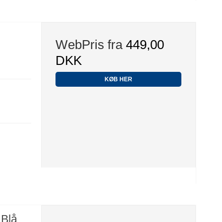
WebPris fra
449,00
DKK
KØB HER
 Blå