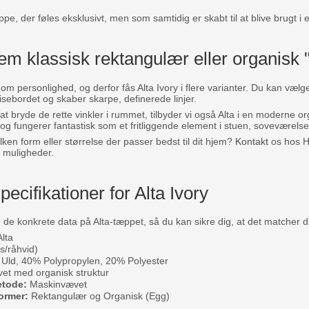
ppe, der føles eksklusivt, men som samtidig er skabt til at blive brugt i 
m klassisk rektangulær eller organisk 
 om personlighed, og derfor fås Alta Ivory i flere varianter. Du kan væl
isebordet og skaber skarpe, definerede linjer.
t bryde de rette vinkler i rummet, tilbyder vi også Alta i en moderne o
 og fungerer fantastisk som et fritliggende element i stuen, soveværelset 
vilken form eller størrelse der passer bedst til dit hjem?
Kontakt
os hos H
e muligheder.
pecifikationer for Alta Ivory
 de konkrete data på Alta-tæppet, så du kan sikre dig, at det matcher 
lta
s/råhvid)
Uld, 40% Polypropylen, 20% Polyester
et med organisk struktur
etode:
Maskinvævet
ormer:
Rektangulær og Organisk (Egg)