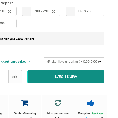
å tæppe:
 230 Egg
200 x 290 Egg
160 x 230
 290
st den ønskede variant
sikkert underlag >
stk.
LÆG I KURV
ng
Gratis afhentning
14 dages returret
Trustpilot
★★★★★