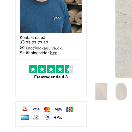
Kontakt os på:
✆
77 77 77 17
✉
info@hokagulve.dk
Se åbningstider
her
Fremragende 4.8