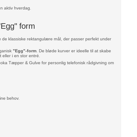
en aktiv hverdag.
"Egg" form
ge de klassiske rektangulære mål, der passer perfekt under
rganisk
"Egg"-form
. De bløde kurver er ideelle til at skabe
eller i en stor entré.
oka Tæpper & Gulve for personlig telefonisk rådgivning om
dine behov.