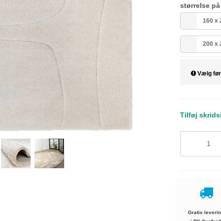
størrelse p
160 x
200 x
Vælg før
Tilføj skrid
Gratis leveri