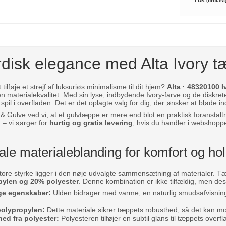
i DK (brofast
rdisk elegance med Alta Ivory 
lføje et strejf af luksuriøs minimalisme til dit hjem?
Alta · 48320100 I
n materialekvalitet. Med sin lyse, indbydende Ivory-farve og de diskret
 spil i overfladen. Det er det oplagte valg for dig, der ønsker at blød
Gulve ved vi, at et gulvtæppe er mere end blot en praktisk foranstal
g – vi sørger for
hurtig og gratis levering
, hvis du handler i webshopp
le materialeblanding for komfort og ho
store styrke ligger i den nøje udvalgte sammensætning af materialer. T
pylen og 20% polyester
. Denne kombination er ikke tilfældig, men desig
ge egenskaber:
Ulden bidrager med varme, en naturlig smudsafvisning 
 polypropylen:
Dette materiale sikrer tæppets robusthed, så det kan m
ed fra polyester:
Polyesteren tilføjer en subtil glans til tæppets over