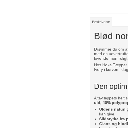
Beskrivelse
Blød no
Drømmer du om at ti
med en uovertruffe
levende men roligt
Hos Hoka Tæpper & 
Ivory i kurven i da
Den optima
Alta-tæppets helt 
uld, 40% polypro
Uldens naturli
kan give.
Slidstyrke fra
Glans og blødh