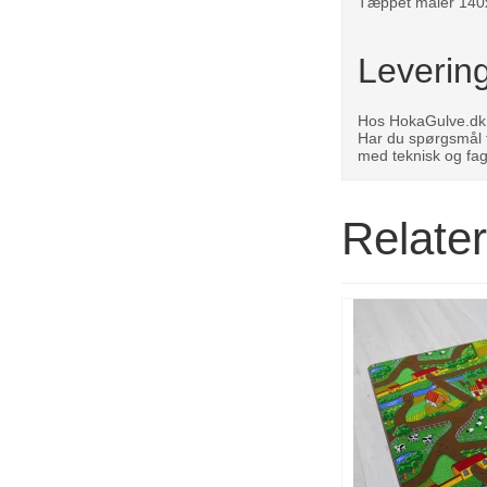
Tæppet måler 140x2
Leverin
Hos HokaGulve.dk ti
Har du spørgsmål ti
med teknisk og fag
Relate