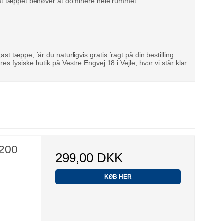
n at tæppet behøver at dominere hele rummet.
 tæppe, får du naturligvis gratis fragt på din bestilling.
es fysiske butik på Vestre Engvej 18 i Vejle, hvor vi står klar
 200
299,00 DKK
KØB HER