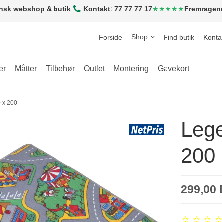
nsk webshop & butik
Kontakt: 77 77 77 17
★★★★★
Fremragen
Shop
Forside
Find butik
Konta
er
Måtter
Tilbehør
Outlet
Montering
Gavekort
 x 200
Lege
200
299,00