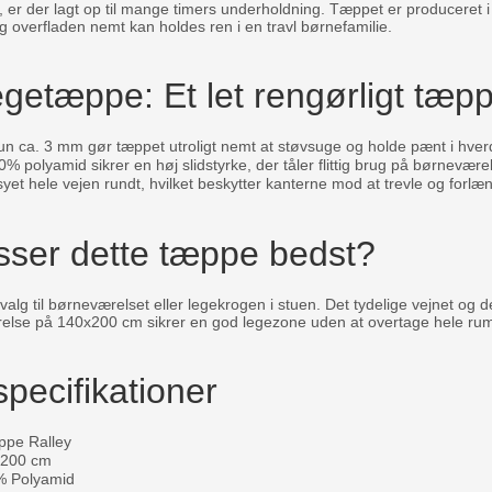
telt, er der lagt op til mange timers underholdning. Tæppet er produceret
og overfladen nemt kan holdes ren i en travl børnefamilie.
egetæppe: Et let rengørligt tæpp
n ca. 3 mm gør tæppet utroligt nemt at støvsuge og holde pænt i hve
0% polyamid sikrer en høj slidstyrke, der tåler flittig brug på børneværel
et hele vejen rundt, hvilket beskytter kanterne mod at trevle og forlæn
sser dette tæppe bedst?
 valg til børneværelset eller legekrogen i stuen. Det tydelige vejnet og d
rrelse på 140x200 cm sikrer en god legezone uden at overtage hele ru
pecifikationer
pe Ralley
200 cm
 Polyamid