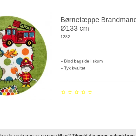
Børnetæppe Brandman
Ø133 cm
1282
» Blød bagside i skum
» Tyk kvalitet
ker du konkurrencer og gode tilbud?
Tilmeld dig vores nyhedsbrev