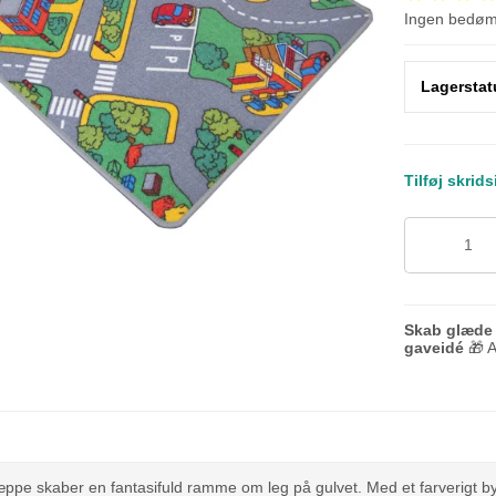
Ingen bedø
Lagerstat
Tilføj skrid
Skab glæde 
gaveidé
🎁 A
æppe skaber en fantasifuld ramme om leg på gulvet. Med et farverigt by