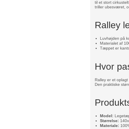
til et stort cirkus
triller ubesværet, 
Ralley l
Luvhøjden på ku
Materialet af 10
Tæppet er kantsy
Hvor pa
Ralley er et oplagt
Den praktiske stø
Produkts
Model:
Legetæp
Størrelse:
140x
Materiale:
100%