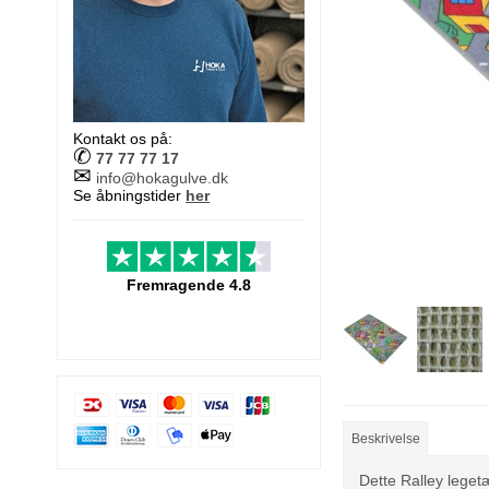
Kontakt os på:
✆
77 77 77 17
✉
info@hokagulve.dk
Se åbningstider
her
Fremragende 4.8
Beskrivelse
Dette Ralley leget