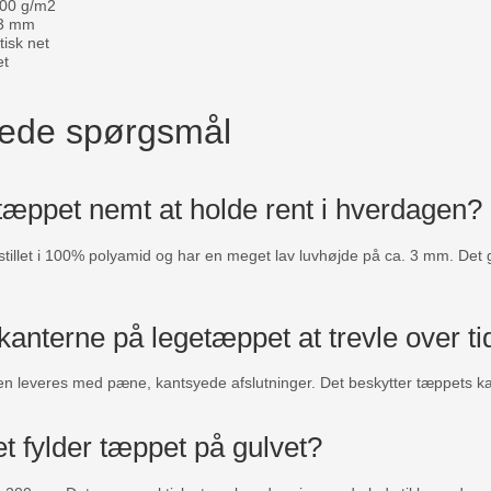
300 g/m2
 3 mm
isk net
et
llede spørgsmål
tæppet nemt at holde rent i hverdagen?
stillet i 100% polyamid og har en meget lav luvhøjde på ca. 3 mm. Det 
anterne på legetæppet at trevle over ti
en leveres med pæne, kantsyede afslutninger. Det beskytter tæppets kan
 fylder tæppet på gulvet?