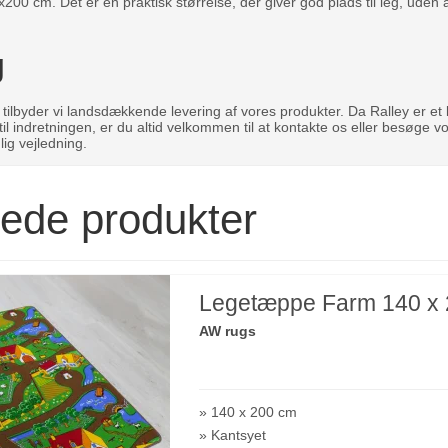
00 cm. Det er en praktisk størrelse, der giver god plads til leg, ude
g
lbyder vi landsdækkende levering af vores produkter. Da Ralley er et løst
l indretningen, er du altid velkommen til at kontakte os eller besøge vor
lig vejledning.
rede produkter
Legetæppe Farm 140 x
AW rugs
» 140 x 200 cm
» Kantsyet