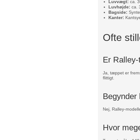
Luvvægt:
ca. 
Luvhøjde:
ca.
Bagside:
Syntet
Kanter:
Kantsy
Ofte sti
Er Ralley-
Ja, tæppet er frem
flittigt.
Begynder k
Nej, Ralley-modell
Hvor meget