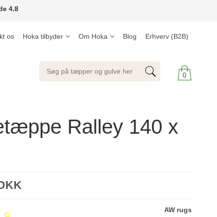
de 4.8
kt os
Hoka tilbyder
Om Hoka
Blog
Erhverv (B2B)
0
tæppe Ralley 140 x
 DKK
AW rugs