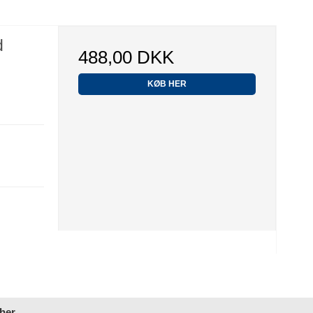
d
488,00 DKK
KØB HER
 her