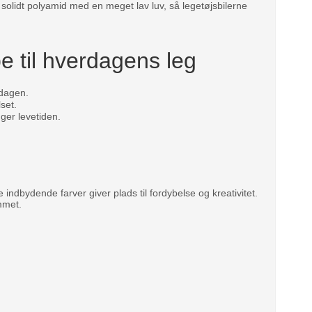
 i solidt polyamid med en meget lav luv, så legetøjsbilerne
e til hverdagens leg
rdagen.
set.
ger levetiden.
e indbydende farver giver plads til fordybelse og kreativitet.
mmet.