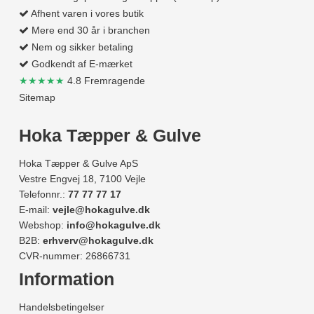
Afhent varen i vores butik
Mere end 30 år i branchen
Nem og sikker betaling
Godkendt af E-mærket
★★★★★
4.8 Fremragende
Sitemap
Hoka Tæpper & Gulve
Hoka Tæpper & Gulve ApS
Vestre Engvej 18, 7100 Vejle
Telefonnr.:
77 77 77 17
E-mail:
vejle@hokagulve.dk
Webshop:
info@hokagulve.dk
B2B:
erhverv@hokagulve.dk
CVR-nummer: 26866731
Information
Handelsbetingelser