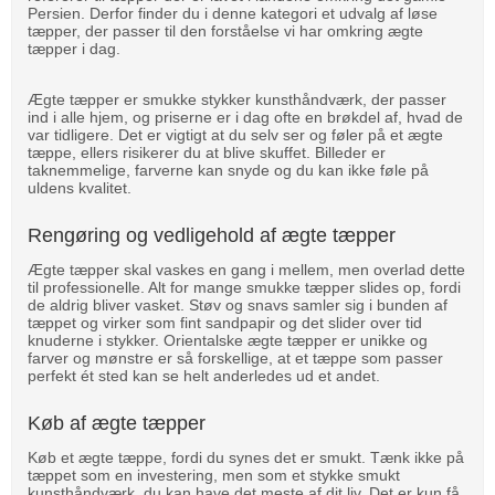
Persien. Derfor finder du i denne kategori et udvalg af løse
tæpper, der passer til den forståelse vi har omkring ægte
tæpper i dag.
Ægte tæpper er smukke stykker kunsthåndværk, der passer
ind i alle hjem, og priserne er i dag ofte en brøkdel af, hvad de
var tidligere. Det er vigtigt at du selv ser og føler på et ægte
tæppe, ellers risikerer du at blive skuffet. Billeder er
taknemmelige, farverne kan snyde og du kan ikke føle på
uldens kvalitet.
Rengøring og vedligehold af ægte tæpper
Ægte tæpper skal vaskes en gang i mellem, men overlad dette
til professionelle. Alt for mange smukke tæpper slides op, fordi
de aldrig bliver vasket. Støv og snavs samler sig i bunden af
tæppet og virker som fint sandpapir og det slider over tid
knuderne i stykker. Orientalske ægte tæpper er unikke og
farver og mønstre er så forskellige, at et tæppe som passer
perfekt ét sted kan se helt anderledes ud et andet.
Køb af ægte tæpper
Køb et ægte tæppe, fordi du synes det er smukt. Tænk ikke på
tæppet som en investering, men som et stykke smukt
kunsthåndværk, du kan have det meste af dit liv. Det er kun få