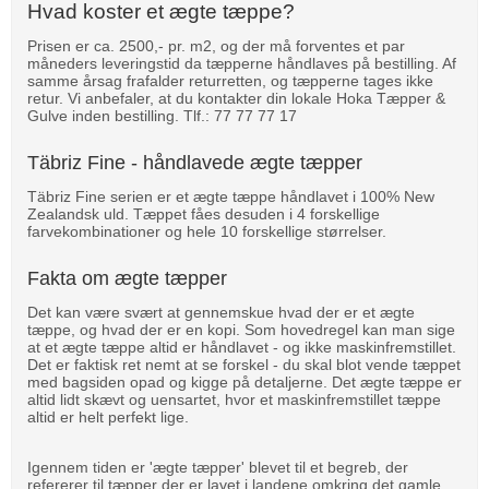
Hvad koster et ægte tæppe?
Prisen er ca. 2500,- pr. m2, og der må forventes et par
måneders leveringstid da tæpperne håndlaves på bestilling. Af
samme årsag frafalder returretten, og tæpperne tages ikke
retur. Vi anbefaler, at du kontakter din lokale Hoka Tæpper &
Gulve inden bestilling. Tlf.: 77 77 77 17
Täbriz Fine - håndlavede ægte tæpper
Täbriz Fine serien er et ægte tæppe håndlavet i 100% New
Zealandsk uld. Tæppet fåes desuden i 4 forskellige
farvekombinationer og hele 10 forskellige størrelser.
Fakta om ægte tæpper
Det kan være svært at gennemskue hvad der er et ægte
tæppe, og hvad der er en kopi. Som hovedregel kan man sige
at et ægte tæppe altid er håndlavet - og ikke maskinfremstillet.
Det er faktisk ret nemt at se forskel - du skal blot vende tæppet
med bagsiden opad og kigge på detaljerne. Det ægte tæppe er
altid lidt skævt og uensartet, hvor et maskinfremstillet tæppe
altid er helt perfekt lige.
Igennem tiden er 'ægte tæpper' blevet til et begreb, der
refererer til tæpper der er lavet i landene omkring det gamle