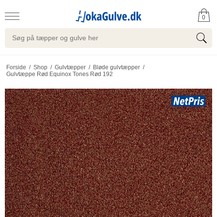
0
Forside
/
Shop
/
Gulvtæpper
/
Bløde gulvtæpper
/
Gulvtæppe Rød Equinox Tones Rød 192