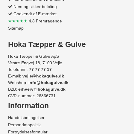
Nem og sikker betaling
Godkendt af E-mærket
★★★★★
4.8 Fremragende
Sitemap
Hoka Tæpper & Gulve
Hoka Tæpper & Gulve ApS
Vestre Engvej 18, 7100 Vejle
Telefonnr.:
77 77 77 17
E-mail:
vejle@hokagulve.dk
Webshop:
info@hokagulve.dk
B2B:
erhverv@hokagulve.dk
CVR-nummer: 26866731
Information
Handelsbetingelser
Persondatapolitik
Fortrydelsesformular