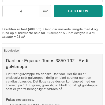
m2
LÆG I KURV
Bredden er fast (400 cm)
. Gang din ønskede længde med 4 og
rund op til nærmeste hele tal. Eksempel:
5,10 m længde × 4 m
bredde = 21 m²
Beskrivelse
Danfloor Equinox Tones 3850 192 - Rødt
gulvtæppe
Flot rødt gulvtæppe fra danske Danfloor. Her får du et
eksklusivt rødt gulvtæppe i dejlig en blød struktur samt en
vandfast bagside. Det flotte røde design kombineret med en
luvvægt på 1.100 gram, giver dig et blødt og fyldigt gulvtæppe
som er yderst behageligt at færdes på.
Fakta om tæppet: