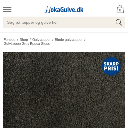
0
Forside
/
Shop
/
Gulvtæpper
/
Bløde gulvtæpper
/
Gulvtæppe Grey Epoca Gloss