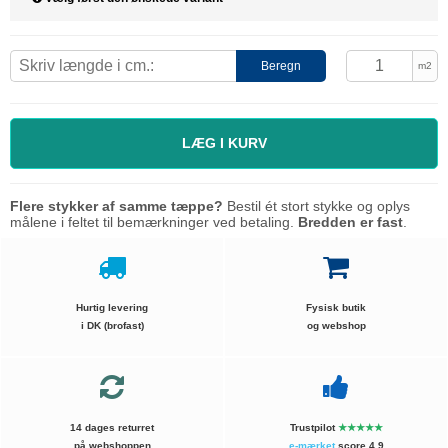
Beregn
m2
LÆG I KURV
Flere stykker af samme tæppe?
Bestil ét stort stykke og oplys
målene i feltet til bemærkninger ved betaling.
Bredden er fast
.
Hurtig levering
Fysisk butik
i DK (brofast)
og webshop
14 dages returret
Trustpilot
★★★★★
på webshoppen
e-mærket
score 4.9