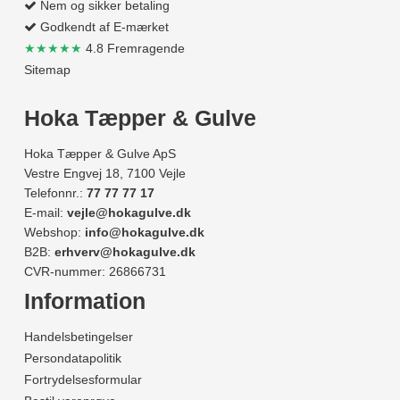
Nem og sikker betaling
Godkendt af E-mærket
★★★★★
4.8 Fremragende
Sitemap
Hoka Tæpper & Gulve
Hoka Tæpper & Gulve ApS
Vestre Engvej 18, 7100 Vejle
Telefonnr.:
77 77 77 17
E-mail:
vejle@hokagulve.dk
Webshop:
info@hokagulve.dk
B2B:
erhverv@hokagulve.dk
CVR-nummer: 26866731
Information
Handelsbetingelser
Persondatapolitik
Fortrydelsesformular