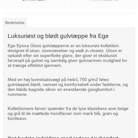
Beskrivelse
Luksuriøst og blødt gulvtæppe fra Ege
Ege Epoca Gloss gulvtæpperne er en luksuriøs kollektion
designet til stuer, soveværelser og walk in closets. Gloss er
opkaldt efter sin superflotte glans, der giver et eksklusivt
farvespil på gulvet og samtidig giver gulvvarmen mulighed for
at trænge effektivt igennem.
Med en høj luvindsatsvægt på hele1.750 g/m2 føles
gulvtæppet blødt, vamset og komfortabelt under fødderne, og
den bløde bagside sikrer en enestående gangkomfort i
rummene.
Kollektionens farver spænder fra de lyse klassikere som beige
og grå til de mættede trendfarver som mørk blå, grøn og
bordeaux.