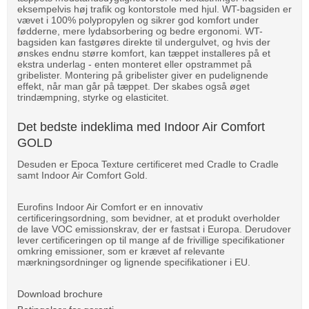
eksempelvis høj trafik og kontorstole med hjul. WT-bagsiden er
vævet i 100% polypropylen og sikrer god komfort under
fødderne, mere lydabsorbering og bedre ergonomi. WT-
bagsiden kan fastgøres direkte til undergulvet, og hvis der
ønskes endnu større komfort, kan tæppet installeres på et
ekstra underlag - enten monteret eller opstrammet på
gribelister. Montering på gribelister giver en pudelignende
effekt, når man går på tæppet. Der skabes også øget
trindæmpning, styrke og elasticitet.
Det bedste indeklima med Indoor Air Comfort
GOLD
Desuden er Epoca Texture certificeret med Cradle to Cradle
samt Indoor Air Comfort Gold.
Eurofins Indoor Air Comfort er en innovativ
certificeringsordning, som bevidner, at et produkt overholder
de lave VOC emissionskrav, der er fastsat i Europa. Derudover
lever certificeringen op til mange af de frivillige specifikationer
omkring emissioner, som er krævet af relevante
mærkningsordninger og lignende specifikationer i EU.
Download brochure