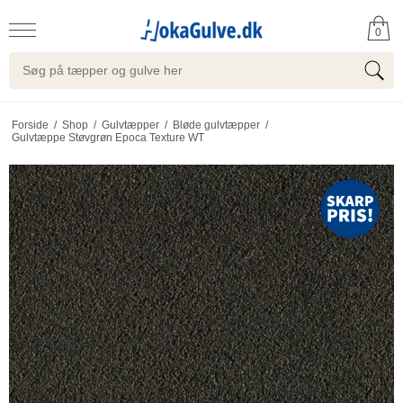
0
Forside
/
Shop
/
Gulvtæpper
/
Bløde gulvtæpper
/
Gulvtæppe Støvgrøn Epoca Texture WT