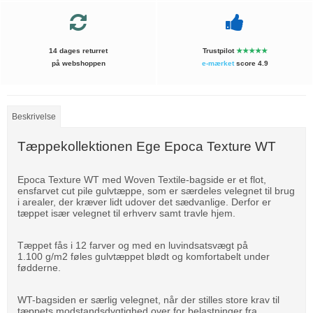
14 dages returret
Trustpilot
★★★★★
på webshoppen
e-mærket
score 4.9
Beskrivelse
Tæppekollektionen Ege Epoca Texture WT
Epoca Texture WT med Woven Textile-bagside er et flot,
ensfarvet cut pile gulvtæppe, som er særdeles velegnet til brug
i arealer, der kræver lidt udover det sædvanlige. Derfor er
tæppet især velegnet til erhverv samt travle hjem.
Tæppet fås i 12 farver og med en luvindsatsvægt på
1.100 g/m2 føles gulvtæppet blødt og komfortabelt under
fødderne.
WT-bagsiden er særlig velegnet, når der stilles store krav til
tæppets modstandsdygtighed over for belastninger fra