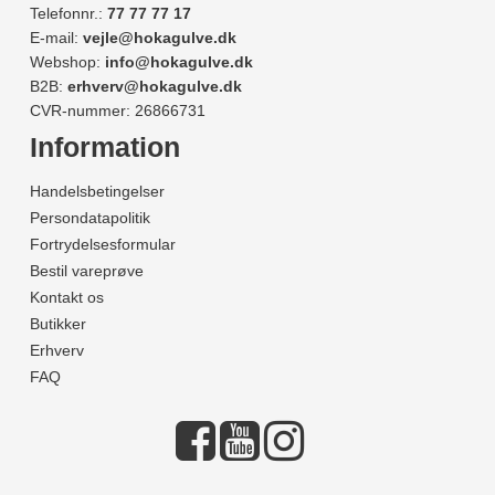
Telefonnr.:
77 77 77 17
E-mail:
vejle@hokagulve.dk
Webshop:
info@hokagulve.dk
B2B:
erhverv@hokagulve.dk
CVR-nummer: 26866731
Information
Handelsbetingelser
Persondatapolitik
Fortrydelsesformular
Bestil vareprøve
Kontakt os
Butikker
Erhverv
FAQ