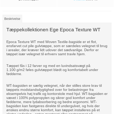
Beskrivelse
Tæppekollektionen Ege Epoca Texture WT
Epoca Texture WT med Woven Textile-bagside er et flot,
ensfarvet cut pile gulvtæppe, som er særdeles velegnet til brug
i arealer, der kræver lidt udover det sædvanlige. Derfor er
tæppet især velegnet til erhverv samt travle hjem.
Tæppet fås i 12 farver og med en luvindsatsvægt på
1.100 g/m2 føles gulvtæppet blødt og komfortabelt under
fødderne.
WT-bagsiden er særlig velegnet, når der stilles store krav til
tæppets modstandsdygtighed over for belastninger fra
eksempelvis høj trafik og kontorstole med hjul. WT-bagsiden er
vævet i 100% polypropylen og sikrer god komfort under
fødderne, mere lydabsorbering og bedre ergonomi. WT-
bagsiden kan fastgøres direkte til undergulvet, og hvis der
ønskes endnu større komfort, kan tæppet installeres på et