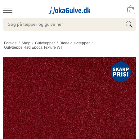
0
Forside
/
Shop
/
Gulvtæpper
/
Bløde gulvtæpper
/
Gulvtæppe Rød Epoca Texture WT