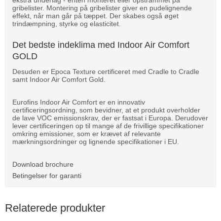
ekstra underlag - enten monteret eller opstrammet på
gribelister. Montering på gribelister giver en pudelignende
effekt, når man går på tæppet. Der skabes også øget
trindæmpning, styrke og elasticitet.
Det bedste indeklima med Indoor Air Comfort
GOLD
Desuden er Epoca Texture certificeret med Cradle to Cradle
samt Indoor Air Comfort Gold.
Eurofins Indoor Air Comfort er en innovativ
certificeringsordning, som bevidner, at et produkt overholder
de lave VOC emissionskrav, der er fastsat i Europa. Derudover
lever certificeringen op til mange af de frivillige specifikationer
omkring emissioner, som er krævet af relevante
mærkningsordninger og lignende specifikationer i EU.
Download brochure
Betingelser for garanti
Relaterede produkter