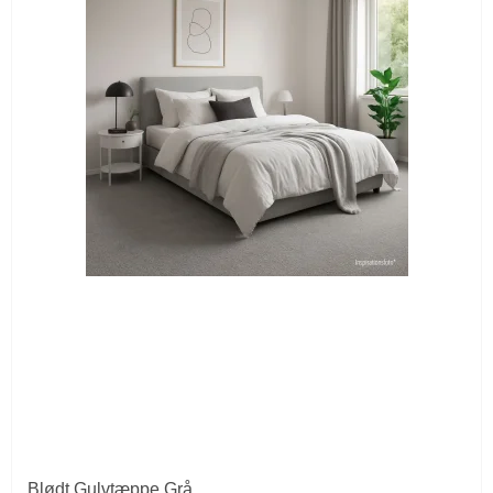
Blødt Gulvtæppe Grå