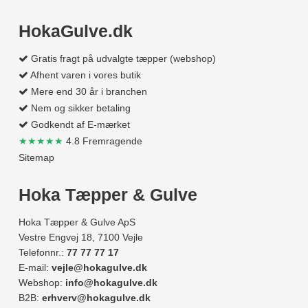
HokaGulve.dk
Gratis fragt på udvalgte tæpper (webshop)
Afhent varen i vores butik
Mere end 30 år i branchen
Nem og sikker betaling
Godkendt af E-mærket
★★★★★
4.8 Fremragende
Sitemap
Hoka Tæpper & Gulve
Hoka Tæpper & Gulve ApS
Vestre Engvej 18, 7100 Vejle
Telefonnr.:
77 77 77 17
E-mail:
vejle@hokagulve.dk
Webshop:
info@hokagulve.dk
B2B:
erhverv@hokagulve.dk