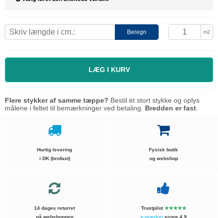
Beregn
m2
LÆG I KURV
Flere stykker af samme tæppe?
Bestil ét stort stykke og oplys
målene i feltet til bemærkninger ved betaling.
Bredden er fast
.
Hurtig levering
Fysisk butik
i DK (brofast)
og webshop
14 dages returret
Trustpilot
★★★★★
på webshoppen
e-mærket
score 4.9