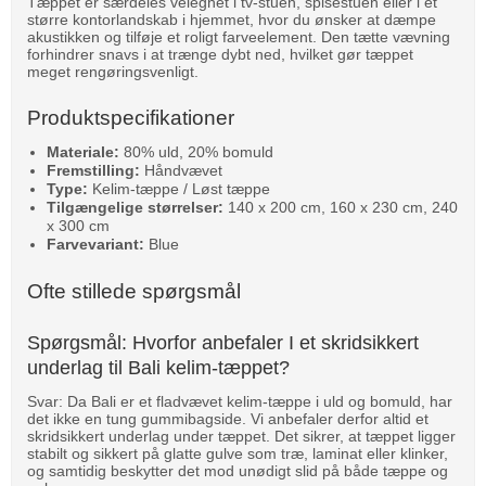
Tæppet er særdeles velegnet i tv-stuen, spisestuen eller i et
større kontorlandskab i hjemmet, hvor du ønsker at dæmpe
akustikken og tilføje et roligt farveelement. Den tætte vævning
forhindrer snavs i at trænge dybt ned, hvilket gør tæppet
meget rengøringsvenligt.
Produktspecifikationer
Materiale:
80% uld, 20% bomuld
Fremstilling:
Håndvævet
Type:
Kelim-tæppe / Løst tæppe
Tilgængelige størrelser:
140 x 200 cm, 160 x 230 cm, 240
x 300 cm
Farvevariant:
Blue
Ofte stillede spørgsmål
Spørgsmål: Hvorfor anbefaler I et skridsikkert
underlag til Bali kelim-tæppet?
Svar: Da Bali er et fladvævet kelim-tæppe i uld og bomuld, har
det ikke en tung gummibagside. Vi anbefaler derfor altid et
skridsikkert underlag under tæppet. Det sikrer, at tæppet ligger
stabilt og sikkert på glatte gulve som træ, laminat eller klinker,
og samtidig beskytter det mod unødigt slid på både tæppe og