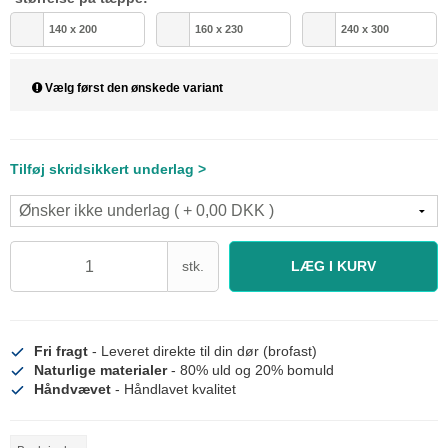
140 x 200
160 x 230
240 x 300
Vælg først den ønskede variant
Tilføj skridsikkert underlag >
stk.
LÆG I KURV
Fri fragt
- Leveret direkte til din dør (brofast)
Naturlige materialer
- 80% uld og 20% bomuld
Håndvævet
- Håndlavet kvalitet