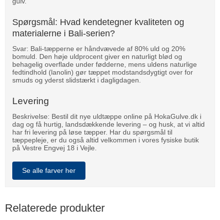
gulv.
Spørgsmål: Hvad kendetegner kvaliteten og
materialerne i Bali-serien?
Svar: Bali-tæpperne er håndvævede af 80% uld og 20%
bomuld. Den høje uldprocent giver en naturligt blød og
behagelig overflade under fødderne, mens uldens naturlige
fedtindhold (lanolin) gør tæppet modstandsdygtigt over for
smuds og yderst slidstærkt i dagligdagen.
Levering
Beskrivelse: Bestil dit nye uldtæppe online på HokaGulve.dk i
dag og få hurtig, landsdækkende levering – og husk, at vi altid
har fri levering på løse tæpper. Har du spørgsmål til
tæppepleje, er du også altid velkommen i vores fysiske butik
på Vestre Engvej 18 i Vejle.
Se alle farver her
Relaterede produkter