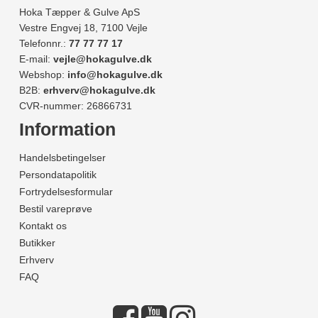
Hoka Tæpper & Gulve ApS
Vestre Engvej 18, 7100 Vejle
Telefonnr.:
77 77 77 17
E-mail:
vejle@hokagulve.dk
Webshop:
info@hokagulve.dk
B2B:
erhverv@hokagulve.dk
CVR-nummer: 26866731
Information
Handelsbetingelser
Persondatapolitik
Fortrydelsesformular
Bestil vareprøve
Kontakt os
Butikker
Erhverv
FAQ