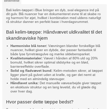
Beskrivelse
Bali kelim-tæppet i Blue bringer en dyb, sval elegance ind på
dit gulv. Blå nuancer har en dokumenteret evne til at skabe ro
og harmoni for øjet, hvilket i kombination med uldens naturligt
rå struktur danner en perfekt base i hverdagsrummet.
Bali kelim-tæppe: Håndvævet uldkvalitet til det
skandinaviske hjem
Harmoniske blå toner:
Vævningen blander forskellige blå
nuancer, hvilket giver en dybde, der passer fantastisk til
både lyse fyrretræsgulve og mørke sildebensparket.
Kvalitetsmaterialer:
Vævet i hånden af 80% uld og 20%
bomuld, hvilket sikrer optimal slidstyrke og en blød,
barriereeffektiv overflade.
Solid og fladvævet bund:
Kelim-metoden sikrer, at tæppet
ligger plant på gulvet uden at krølle, og gør det nemt at
holde med en almindelig støvsuger.
Håndlavet unika:
Det manuelle vævearbejde giver tæppet
en eksklusiv struktur og en lang levetid, du vil glæde dig
over hver dag.
Hvor passer dette tæppe bedst?