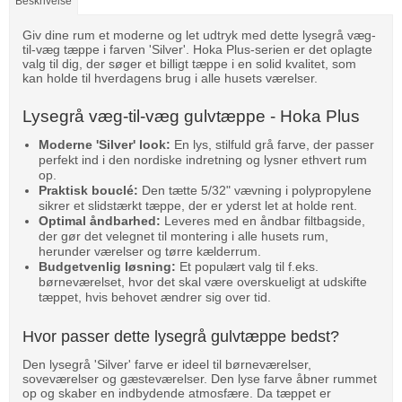
Beskrivelse
Giv dine rum et moderne og let udtryk med dette lysegrå væg-
til-væg tæppe i farven 'Silver'. Hoka Plus-serien er det oplagte
valg til dig, der søger et billigt tæppe i en solid kvalitet, som
kan holde til hverdagens brug i alle husets værelser.
Lysegrå væg-til-væg gulvtæppe - Hoka Plus
Moderne 'Silver' look:
En lys, stilfuld grå farve, der passer
perfekt ind i den nordiske indretning og lysner ethvert rum
op.
Praktisk bouclé:
Den tætte 5/32" vævning i polypropylene
sikrer et slidstærkt tæppe, der er yderst let at holde rent.
Optimal åndbarhed:
Leveres med en åndbar filtbagside,
der gør det velegnet til montering i alle husets rum,
herunder værelser og tørre kælderrum.
Budgetvenlig løsning:
Et populært valg til f.eks.
børneværelset, hvor det skal være overskueligt at udskifte
tæppet, hvis behovet ændrer sig over tid.
Hvor passer dette lysegrå gulvtæppe bedst?
Den lysegrå 'Silver' farve er ideel til børneværelser,
soveværelser og gæsteværelser. Den lyse farve åbner rummet
op og skaber en indbydende atmosfære. Da tæppet er