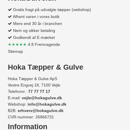
Gratis fragt på udvalgte tæpper (webshop)
Afhent varen i vores butik
Mere end 30 år i branchen
Nem og sikker betaling
Godkendt af E-mærket
★★★★★
4.8 Fremragende
Sitemap
Hoka Tæpper & Gulve
Hoka Tæpper & Gulve ApS
Vestre Engvej 18, 7100 Vejle
Telefonnr.:
77 77 77 17
E-mail:
vejle@hokagulve.dk
Webshop:
info@hokagulve.dk
B2B:
erhverv@hokagulve.dk
CVR-nummer: 26866731
Information