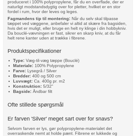
produceret i 100% polypropylene, får du en overflade, der er
naturligt modstandsdygtig over for pletter, hvilket er en stor
fordel i rum, hvor der leves og leges.
Fagmandens tip til montering:
Når du selv skal tilpasse
tæppet ved væggene, anbefaler vi altid at skære fra bagsiden,
hvis det er muligt, eller bruge en helt ny klinge i din hobbykniv.
Da bouclé-vævningen er fast, sikrer en skarp kniv, at du får
helt rene kanter uden at trække i fibrene.
Produktspecifikationer
Type:
Væg-til-væg tæppe (Bouclé)
Materiale:
100% Polypropylene
Farve:
Lysegrå / Silver
Bredder:
400 og 500 cm
Luvvægt:
Ca. 400g pr. m2
Konstruktion:
5/32"
Bagside:
Åndbar filt
Ofte stillede spørgsmål
Er farven 'Silver' meget sart over for snavs?
Selvom farven er lys, gør polypropylene-materialet det
overraskende nemt at holde pænt. Fibrene er lukkede og