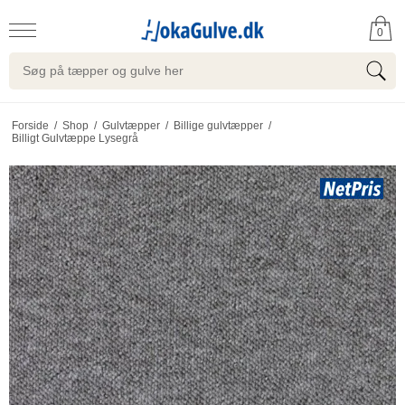
0
Forside
/
Shop
/
Gulvtæpper
/
Billige gulvtæpper
/
Billigt Gulvtæppe Lysegrå