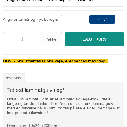
Angiv antal m2 og tryk Beregn:
Beregn
Pakker
LÆG I KURV
OBS:
-
Skal
afhentes i Hoka Vejle, eller sendes med fragt.
Beskrivelse
Tidløst laminatgulv i eg*
Hoka Lux laminat 523K er et laminatgulv i ege-look udført i
lange og brede planker. Her får du et slidstærkt laminatgulv
med en tykkelse på 10 mm. og fas på alle 4 sider. Nemt selv at
lægge med kliksystem!
Dimension: 10x242x2000 mm.