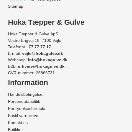
Sitemap
Hoka Tæpper & Gulve
Hoka Tæpper & Gulve ApS
Vestre Engvej 18, 7100 Vejle
Telefonnr.:
77 77 77 17
E-mail:
vejle@hokagulve.dk
Webshop:
info@hokagulve.dk
B2B:
erhverv@hokagulve.dk
CVR-nummer: 26866731
Information
Handelsbetingelser
Persondatapolitik
Fortrydelsesformular
Bestil vareprøve
Kontakt os
Butikker