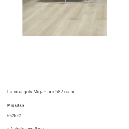
Laminatgulv MigaFloor 582 natur
Migadan
652582
» Naturtro overflade