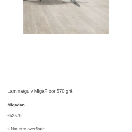
Laminatgulv MigaFloor 570 grå
Migadan
652570
» Naturtro overflade