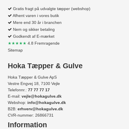
Gratis fragt på udvalgte tæpper (webshop)
Afhent varen i vores butik
Mere end 30 år i branchen
Nem og sikker betaling
Godkendt af E-mærket
★★★★★
4.8 Fremragende
Sitemap
Hoka Tæpper & Gulve
Hoka Tæpper & Gulve ApS
Vestre Engvej 18, 7100 Vejle
Telefonnr.:
77 77 77 17
E-mail:
vejle@hokagulve.dk
Webshop:
info@hokagulve.dk
B2B:
erhverv@hokagulve.dk
CVR-nummer: 26866731
Information