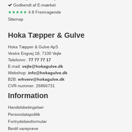
Godkendt af E-mærket
★★★★★
4.8 Fremragende
Sitemap
Hoka Tæpper & Gulve
Hoka Tæpper & Gulve ApS
Vestre Engvej 18, 7100 Vejle
Telefonnr.:
77 77 77 17
E-mail:
vejle@hokagulve.dk
Webshop:
info@hokagulve.dk
B2B:
erhverv@hokagulve.dk
CVR-nummer: 26866731
Information
Handelsbetingelser
Persondatapolitik
Fortrydelsesformular
Bestil vareprøve