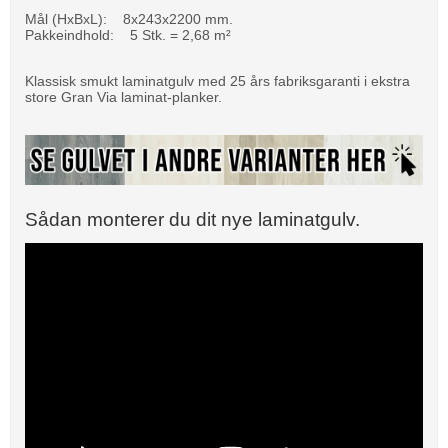
Mål (HxBxL): 8x243x2200 mm.
Pakkeindhold: 5 Stk. = 2,68 m²
Klassisk smukt laminatgulv med 25 års fabriksgaranti i ekstra
store Gran Via laminat-planker.
Sådan monterer du dit nye laminatgulv.