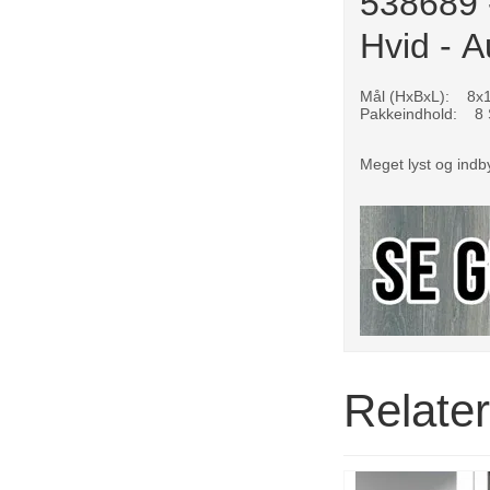
538689 
Hvid - A
Mål (HxBxL): 8x
Pakkeindhold: 8 S
Meget lyst og indby
Relate