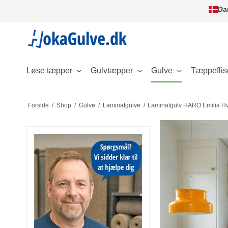
Da
Løse tæpper
Gulvtæpper
Gulve
Tæppeflis
Forside
/
Shop
/
Gulve
/
Laminatgulve
/
Laminatgulv HARO Emilia H