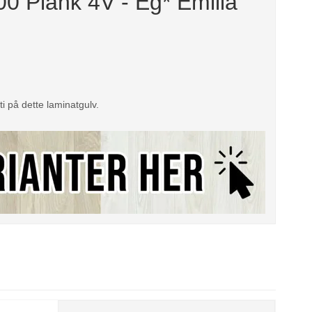
 Plank 4V - Eg* Emilia
ti på dette laminatgulv.