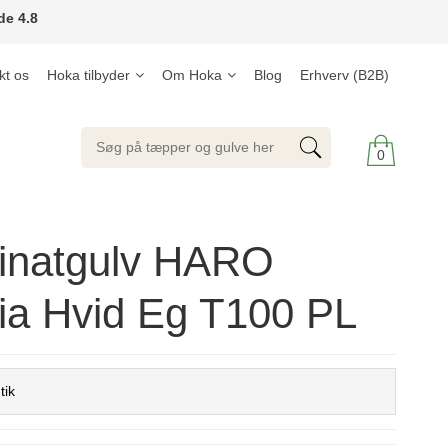
de 4.8
kt os
Hoka tilbyder
Om Hoka
Blog
Erhverv (B2B)
0
inatgulv HARO
ia Hvid Eg T100 PL
tik