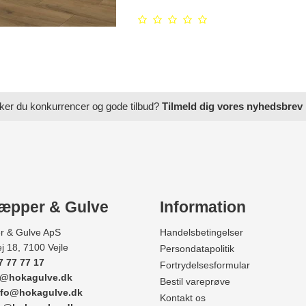
ker du konkurrencer og gode tilbud?
Tilmeld dig vores nyhedsbrev
æpper & Gulve
Information
r & Gulve ApS
Handelsbetingelser
j 18, 7100 Vejle
Persondatapolitik
7 77 77 17
Fortrydelsesformular
e@hokagulve.dk
Bestil vareprøve
nfo@hokagulve.dk
Kontakt os