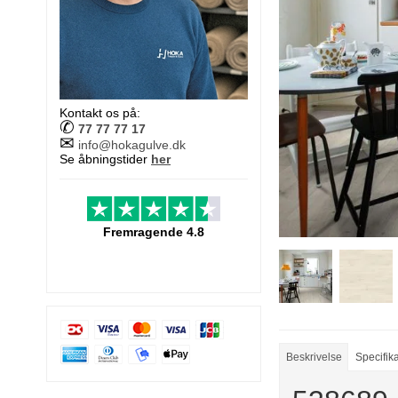
Kontakt os på:
✆
77 77 77 17
✉
info@hokagulve.dk
Se åbningstider
her
Fremragende 4.8
Beskrivelse
Specifik