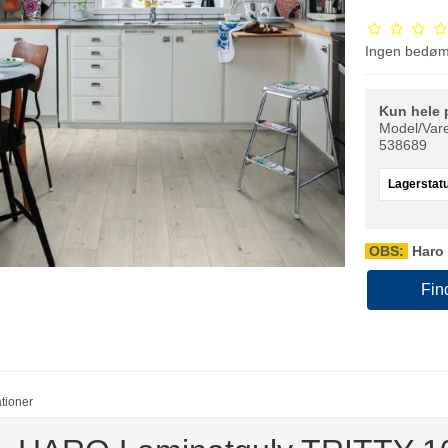
Ingen bedø
Kun hele 
Model/Vare
538689
Lagerstat
OBS:
Haro 
Fin
ationer