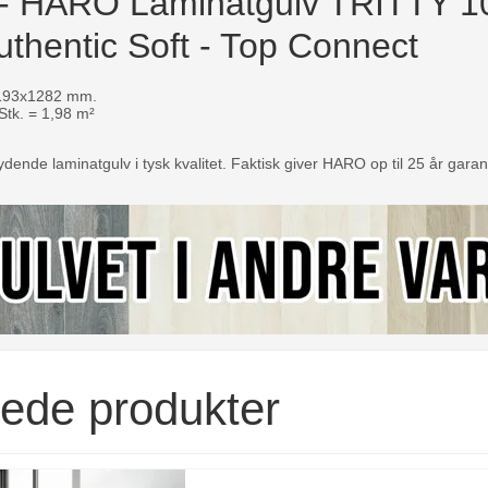
- HARO Laminatgulv TRITTY 100
uthentic Soft - Top Connect
193x1282 mm.
tk. = 1,98 m²
dende laminatgulv i tysk kvalitet. Faktisk giver HARO op til 25 år garan
rede produkter