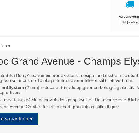
Hurtig leveri
i DK (brofast
ationer
loc Grand Avenue - Champs El
ort fra BerryAlloc kombinerer eksklusivt design med ekstrem holdbarh
følelse, mens de 10 elegante trædekorer tilfører stil til ethvert rum.
ilentSystem
(2 mm) reducerer trinlyde og giver en behagelig akustik.
og erhverv.
ge
med fokus på skandinavisk design og kvalitet. Det avancerede
AluL
and Avenue Comfort for et holdbart, praktisk og stilfuldt gulv.
re varianter her