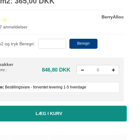
. m2: 365,00 DKK
BerryAlloc
7
anmeldelser
m2 og tryk Beregn:
Beregn
pakker
846,80 DKK
nr.:
us:
Bestillingsvare - forventet levering 1-5 hverdage
LÆG I KURV