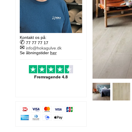
Kontakt os på:
✆
77 77 77 17
✉
info@hokagulve.dk
Se åbningstider
her
Fremragende 4.8