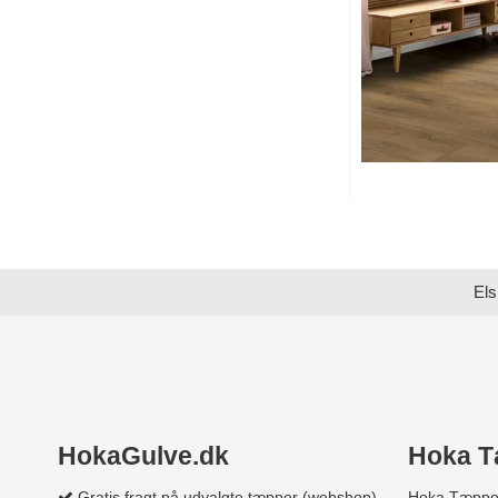
Els
HokaGulve.dk
Hoka T
Gratis fragt på udvalgte tæpper (webshop)
Hoka Tæppe