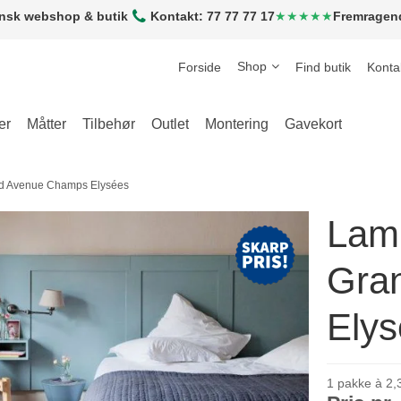
nsk webshop & butik
Kontakt: 77 77 77 17
★★★★★
Fremragen
Shop
Forside
Find butik
Konta
er
Måtter
Tilbehør
Outlet
Montering
Gavekort
nd Avenue Champs Elysées
Lami
Gra
Ely
1 pakke à 2,3