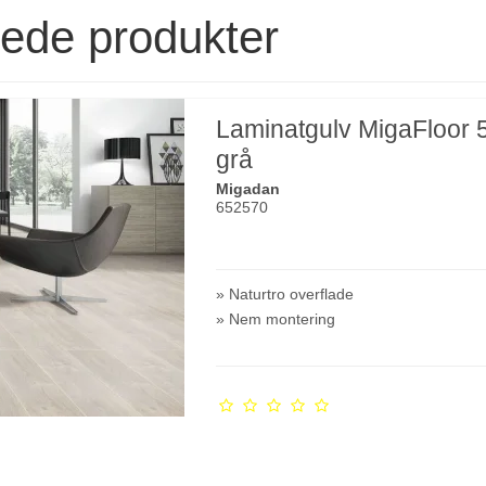
rede produkter
Laminatgulv MigaFloor 
grå
Migadan
652570
» Naturtro overflade
» Nem montering