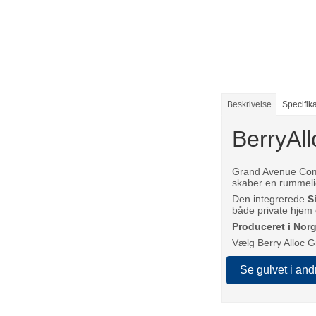
Beskrivelse
Specifik
BerryAl
Grand Avenue Comf
skaber en rummelig 
Den integrerede
S
både private hjem 
Produceret i Nor
Vælg Berry Alloc Gr
Se gulvet i and