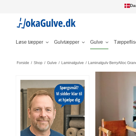
Da
Løse tæpper
Gulvtæpper
Gulve
Tæppeflis
Forside
/
Shop
/
Gulve
/
Laminatgulve
/
Laminatgulv BerryAlloc Gra