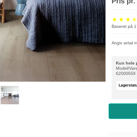
Pris pr
Baseret på
1
Angiv antal 
Kun hele 
Model/Vare
62000559
Lagerstat