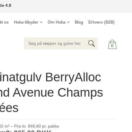
de 4.8
kt os
Hoka tilbyder
Om Hoka
Blog
Erhverv (B2B)
0
natgulv BerryAlloc
nd Avenue Champs
sées
2 m² – Pris kr. 846,80 pr. pakke