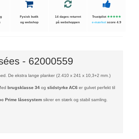
ng
Fysisk butik
14 dages returret
Trustpilot
★★★★★
)
og webshop
på webshoppen
e-mærket
score 4.9
ysées - 62000559
ed. De ekstra lange planker (2.410 x 241 x 10,3+2 mm.)
 Med
brugsklasse 34
og
slidstyrke AC6
er gulvet perfekt til
oc Prime låsesystem
sikrer en stærk og stabil samling.