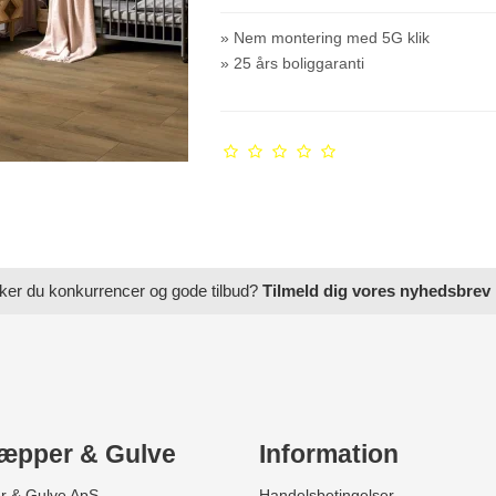
» Nem montering med 5G klik
» 25 års boliggaranti
ker du konkurrencer og gode tilbud?
Tilmeld dig vores nyhedsbrev
æpper & Gulve
Information
r & Gulve ApS
Handelsbetingelser