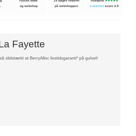
ng
Fysisk butik
14 dages returret
Trustpilot
★★★★★
)
og webshop
på webshoppen
e-mærket
score 4.9
La Fayette
så slidstærkt at BerryAlloc livstidsgaranti* på gulvet!