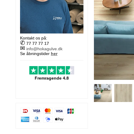
Kontakt os på:
✆
77 77 77 17
✉
info@hokagulve.dk
Se åbningstider
her
Fremragende 4.8