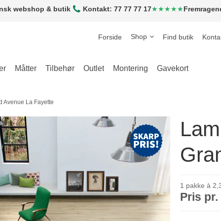
nsk webshop & butik
Kontakt: 77 77 77 17
★★★★★
Fremragen
Shop
Forside
Find butik
Konta
er
Måtter
Tilbehør
Outlet
Montering
Gavekort
d Avenue La Fayette
Lami
Gra
1 pakke à 2,3
Pris pr