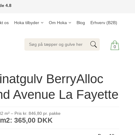
de 4.8
kt os
Hoka tilbyder
Om Hoka
Blog
Erhverv (B2B)
0
natgulv BerryAlloc
nd Avenue La Fayette
2 m² – Pris kr. 846,80 pr. pakke
. m2: 365,00 DKK