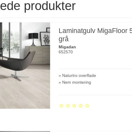
rede produkter
Laminatgulv MigaFloor 
grå
Migadan
652570
» Naturtro overflade
» Nem montering