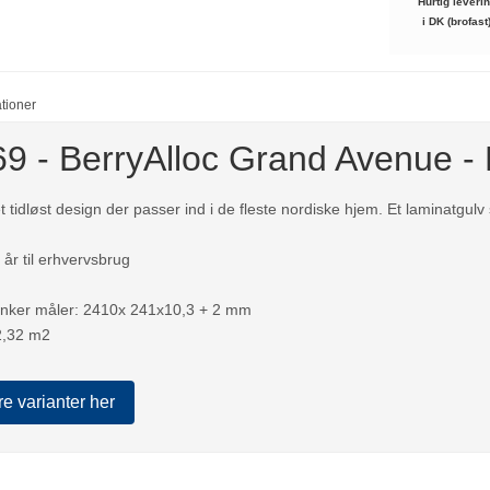
Hurtig leveri
i DK (brofast
ationer
9 - BerryAlloc Grand Avenue - 
et tidløst design der passer ind i de fleste nordiske hjem. Et laminatgulv 
0 år til erhvervsbrug
anker måler: 2410x 241x10,3 + 2 mm
 2,32 m2
re varianter her