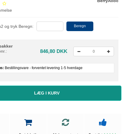
BerryAlloc
mmelse
m2 og tryk Beregn:
Beregn
pakker
846,80 DKK
nr.:
us:
Bestillingsvare - forventet levering 1-5 hverdage
LÆG I KURV