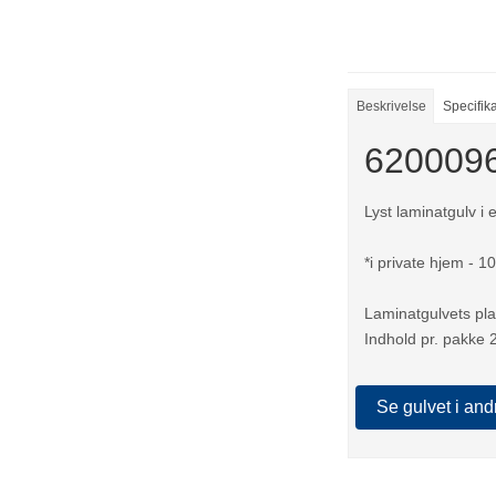
Beskrivelse
Specifik
6200096
Lyst laminatgulv i 
*i private hjem - 1
Laminatgulvets pl
Indhold pr. pakke
Se gulvet i and