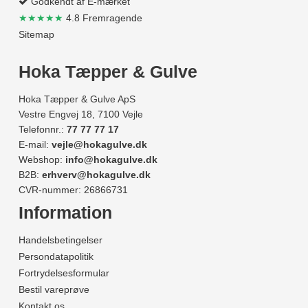
Godkendt af E-mærket
★★★★★
4.8 Fremragende
Sitemap
Hoka Tæpper & Gulve
Hoka Tæpper & Gulve ApS
Vestre Engvej 18, 7100 Vejle
Telefonnr.:
77 77 77 17
E-mail:
vejle@hokagulve.dk
Webshop:
info@hokagulve.dk
B2B:
erhverv@hokagulve.dk
CVR-nummer: 26866731
Information
Handelsbetingelser
Persondatapolitik
Fortrydelsesformular
Bestil vareprøve
Kontakt os