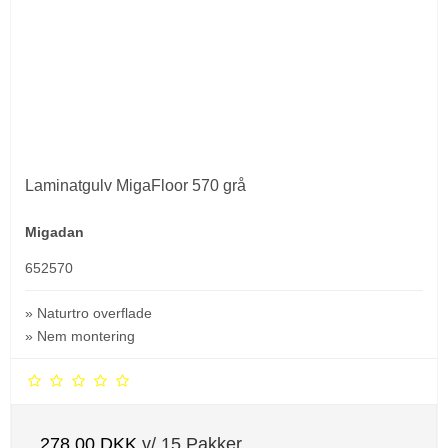
Laminatgulv MigaFloor 570 grå
Migadan
652570
» Naturtro overflade
» Nem montering
278,00 DKK
v/ 15 Pakker