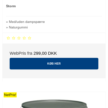
Storm
» Med/uden dampspærre
» Naturgummi
WebPris fra
299,00 DKK
KØB HER
NetPris!