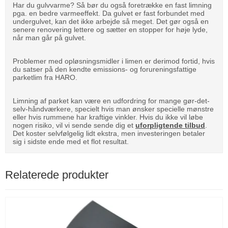
Har du gulvvarme? Så bør du også foretrække en fast limning
pga. en bedre varmeeffekt. Da gulvet er fast forbundet med
undergulvet, kan det ikke arbejde så meget. Det gør også en
senere renovering lettere og sætter en stopper for høje lyde,
når man går på gulvet.
Problemer med opløsningsmidler i limen er derimod fortid, hvis
du satser på den kendte emissions- og forureningsfattige
parketlim fra HARO.
Limning af parket kan være en udfordring for mange gør-det-
selv-håndværkere, specielt hvis man ønsker specielle mønstre
eller hvis rummene har kraftige vinkler. Hvis du ikke vil løbe
nogen risiko, vil vi sende sende dig et
uforpligtende tilbud
.
Det koster selvfølgelig lidt ekstra, men investeringen betaler
sig i sidste ende med et flot resultat.
Relaterede produkter