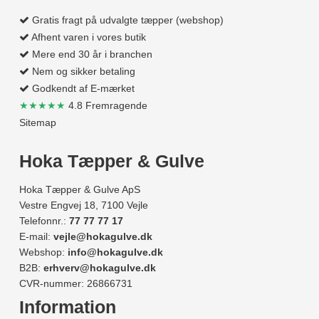
Gratis fragt på udvalgte tæpper (webshop)
Afhent varen i vores butik
Mere end 30 år i branchen
Nem og sikker betaling
Godkendt af E-mærket
★★★★★
4.8 Fremragende
Sitemap
Hoka Tæpper & Gulve
Hoka Tæpper & Gulve ApS
Vestre Engvej 18, 7100 Vejle
Telefonnr.:
77 77 77 17
E-mail:
vejle@hokagulve.dk
Webshop:
info@hokagulve.dk
B2B:
erhverv@hokagulve.dk
CVR-nummer: 26866731
Information