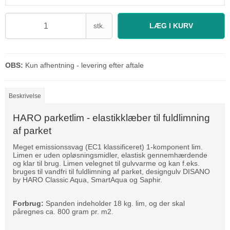
stk.
LÆG I KURV
OBS:
Kun afhentning - levering efter aftale
Beskrivelse
HARO parketlim - elastikklæber til fuldlimning
af parket
Meget emissionssvag (EC1 klassificeret) 1-komponent lim.
Limen er uden opløsningsmidler, elastisk gennemhærdende
og klar til brug. Limen velegnet til gulvvarme og kan f.eks.
bruges til vandfri til fuldlimning af parket, designgulv DISANO
by HARO Classic Aqua, SmartAqua og Saphir.
Forbrug:
Spanden indeholder 18 kg. lim, og der skal
påregnes ca. 800 gram pr. m2.