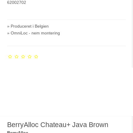
62002702
» Produceret i Belgien
» OmniLoc - nem montering
BerryAlloc Chateau+ Java Brown
BerryAlloc