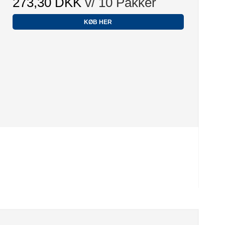
273,30 DKK
v/ 10 Pakker
KØB HER