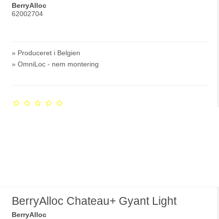
BerryAlloc
62002704
» Produceret i Belgien
» OmniLoc - nem montering
BerryAlloc Chateau+ Gyant Light
BerryAlloc