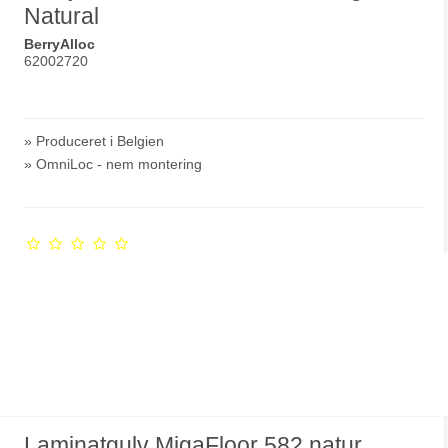
Natural
BerryAlloc
62002720
» Produceret i Belgien
» OmniLoc - nem montering
Laminatgulv MigaFloor 582 natur