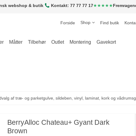
nsk webshop & butik
Kontakt: 77 77 77 17
★★★★★
Fremragen
Shop
Forside
Find butik
Konta
er
Måtter
Tilbehør
Outlet
Montering
Gavekort
dvalg af træ- og parketgulve, sildeben, vinyl, laminat, kork og vådrumsg
BerryAlloc Chateau+ Gyant Dark
Brown