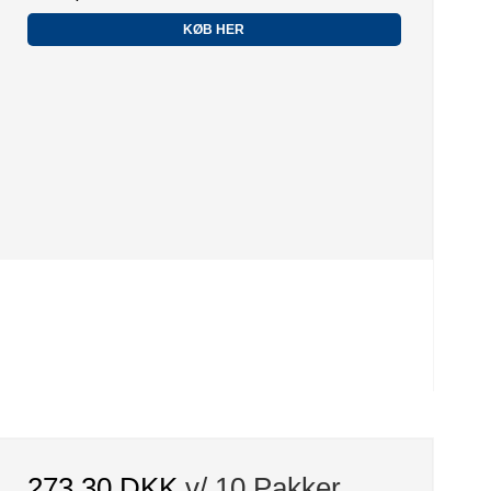
KØB HER
273,30 DKK
v/ 10 Pakker