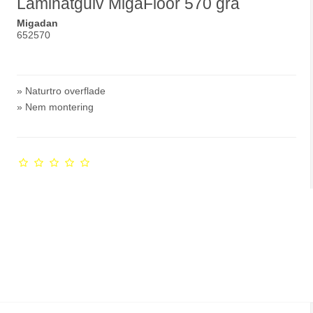
Laminatgulv MigaFloor 570 grå
Migadan
652570
» Naturtro overflade
» Nem montering