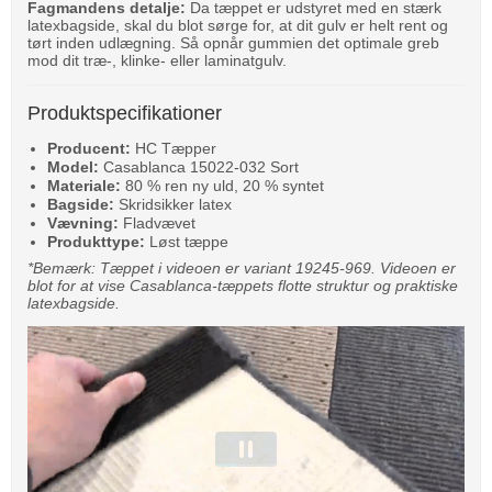
Fagmandens detalje:
Da tæppet er udstyret med en stærk
latexbagside, skal du blot sørge for, at dit gulv er helt rent og
tørt inden udlægning. Så opnår gummien det optimale greb
mod dit træ-, klinke- eller laminatgulv.
Produktspecifikationer
Producent:
HC Tæpper
Model:
Casablanca 15022-032 Sort
Materiale:
80 % ren ny uld, 20 % syntet
Bagside:
Skridsikker latex
Vævning:
Fladvævet
Produkttype:
Løst tæppe
*Bemærk: Tæppet i videoen er variant 19245-969. Videoen er
blot for at vise Casablanca-tæppets flotte struktur og praktiske
latexbagside.