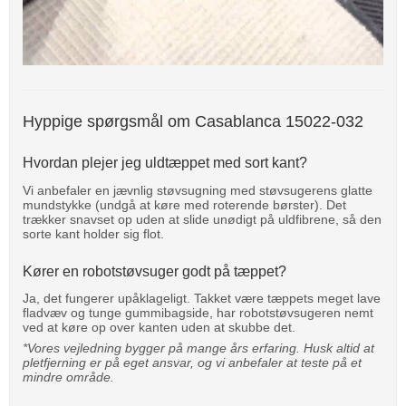
Hyppige spørgsmål om Casablanca 15022-032
Hvordan plejer jeg uldtæppet med sort kant?
Vi anbefaler en jævnlig støvsugning med støvsugerens glatte
mundstykke (undgå at køre med roterende børster). Det
trækker snavset op uden at slide unødigt på uldfibrene, så den
sorte kant holder sig flot.
Kører en robotstøvsuger godt på tæppet?
Ja, det fungerer upåklageligt. Takket være tæppets meget lave
fladvæv og tunge gummibagside, har robotstøvsugeren nemt
ved at køre op over kanten uden at skubbe det.
*Vores vejledning bygger på mange års erfaring. Husk altid at
pletfjerning er på eget ansvar, og vi anbefaler at teste på et
mindre område.