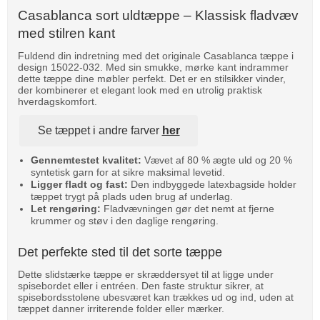
Casablanca sort uldtæppe – Klassisk fladvæv
med stilren kant
Fuldend din indretning med det originale Casablanca tæppe i
design 15022-032. Med sin smukke, mørke kant indrammer
dette tæppe dine møbler perfekt. Det er en stilsikker vinder,
der kombinerer et elegant look med en utrolig praktisk
hverdagskomfort.
Se tæppet i andre farver
her
Gennemtestet kvalitet:
Vævet af 80 % ægte uld og 20 %
syntetisk garn for at sikre maksimal levetid.
Ligger fladt og fast:
Den indbyggede latexbagside holder
tæppet trygt på plads uden brug af underlag.
Let rengøring:
Fladvævningen gør det nemt at fjerne
krummer og støv i den daglige rengøring.
Det perfekte sted til det sorte tæppe
Dette slidstærke tæppe er skræddersyet til at ligge under
spisebordet eller i entréen. Den faste struktur sikrer, at
spisebordsstolene ubesværet kan trækkes ud og ind, uden at
tæppet danner irriterende folder eller mærker.