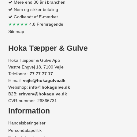
Mere end 30 år i branchen
Nem og sikker betaling
Godkendt af E-mærket
★★★★★
4.8 Fremragende
Sitemap
Hoka Tæpper & Gulve
Hoka Tæpper & Gulve ApS
Vestre Engvej 18, 7100 Vejle
Telefonnr.:
77 77 77 17
E-mail:
vejle@hokagulve.dk
Webshop:
info@hokagulve.dk
B2B:
erhverv@hokagulve.dk
CVR-nummer: 26866731
Information
Handelsbetingelser
Persondatapolitik