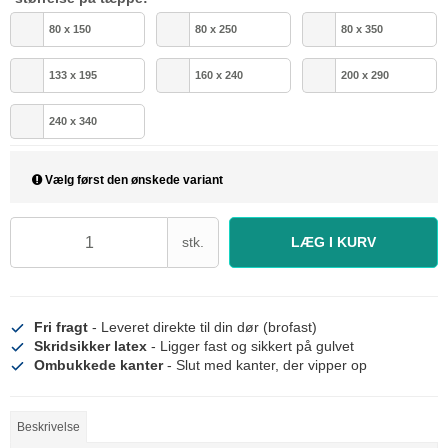
80 x 150
80 x 250
80 x 350
133 x 195
160 x 240
200 x 290
240 x 340
Vælg først den ønskede variant
stk.
LÆG I KURV
Fri fragt
- Leveret direkte til din dør (brofast)
Skridsikker latex
- Ligger fast og sikkert på gulvet
Ombukkede kanter
- Slut med kanter, der vipper op
Beskrivelse