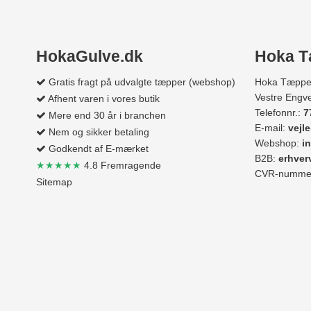
HokaGulve.dk
Hoka T
Gratis fragt på udvalgte tæpper (webshop)
Hoka Tæppe
Vestre Engve
Afhent varen i vores butik
Telefonnr.:
7
Mere end 30 år i branchen
E-mail:
vejl
Nem og sikker betaling
Webshop:
i
Godkendt af E-mærket
B2B:
erhve
★★★★★
4.8 Fremragende
CVR-nummer
Sitemap