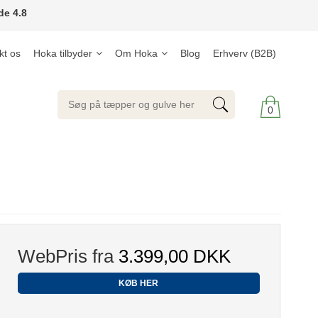
de 4.8
kt os
Hoka tilbyder
Om Hoka
Blog
Erhverv (B2B)
0
WebPris fra
3.399,00 DKK
KØB HER