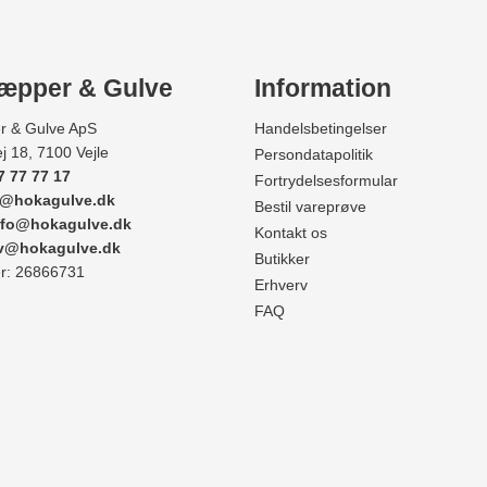
æpper & Gulve
Information
r & Gulve ApS
Handelsbetingelser
j 18, 7100 Vejle
Persondatapolitik
7 77 77 17
Fortrydelsesformular
e@hokagulve.dk
Bestil vareprøve
nfo@hokagulve.dk
Kontakt os
rv@hokagulve.dk
Butikker
: 26866731
Erhverv
FAQ