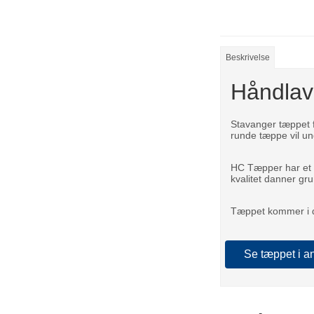
Beskrivelse
Håndlav
Stavanger tæppet f
runde tæppe vil un
HC Tæpper har et b
kvalitet danner gr
Tæppet kommer i di
Se tæppet i an