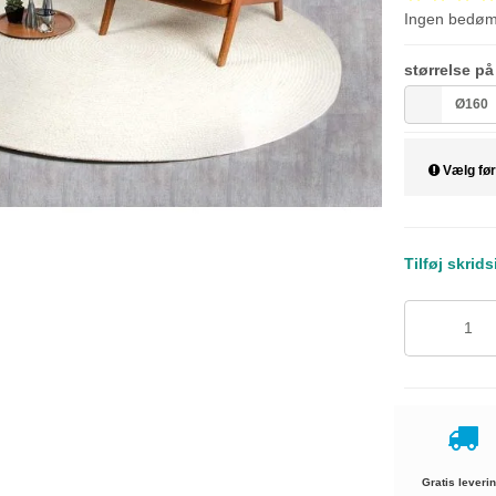
Ingen bedø
størrelse p
Ø160
Vælg før
Tilføj skrid
Gratis leveri