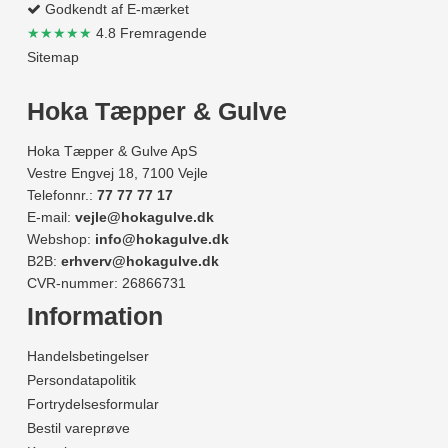
Godkendt af E-mærket
★★★★★
4.8 Fremragende
Sitemap
Hoka Tæpper & Gulve
Hoka Tæpper & Gulve ApS
Vestre Engvej 18, 7100 Vejle
Telefonnr.:
77 77 77 17
E-mail:
vejle@hokagulve.dk
Webshop:
info@hokagulve.dk
B2B:
erhverv@hokagulve.dk
CVR-nummer: 26866731
Information
Handelsbetingelser
Persondatapolitik
Fortrydelsesformular
Bestil vareprøve