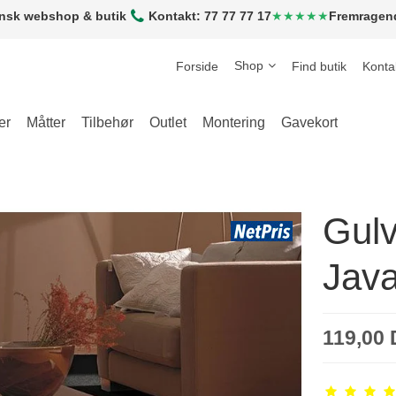
nsk webshop & butik
Kontakt: 77 77 77 17
★★★★★
Fremragen
Shop
Forside
Find butik
Konta
er
Måtter
Tilbehør
Outlet
Montering
Gavekort
Gul
Jav
119,00