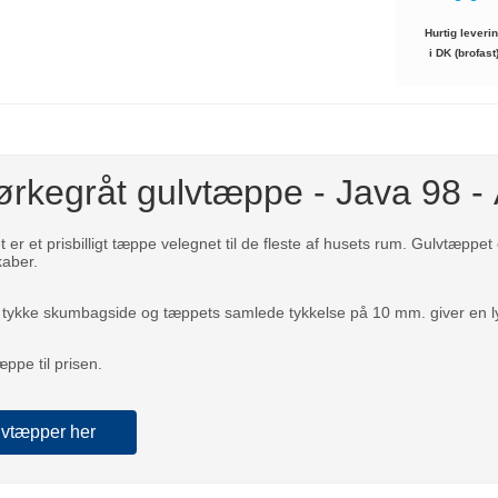
Hurtig leveri
i DK (brofast
mørkegråt gulvtæppe - Java 98 
 er et prisbilligt tæppe velegnet til de fleste af husets rum. Gulvtæp
kaber.
tykke skumbagside og tæppets samlede tykkelse på 10 mm. giver en ly
tæppe til prisen.
lvtæpper her