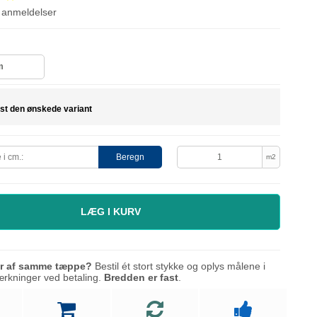
anmeldelser
m
st den ønskede variant
Beregn
m2
LÆG I KURV
er af samme tæppe?
Bestil ét stort stykke og oplys målene i
mærkninger ved betaling.
Bredden er fast
.