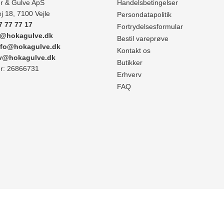
r & Gulve ApS
Handelsbetingelser
j 18, 7100 Vejle
Persondatapolitik
7 77 77 17
Fortrydelsesformular
e@hokagulve.dk
Bestil vareprøve
nfo@hokagulve.dk
Kontakt os
rv@hokagulve.dk
Butikker
: 26866731
Erhverv
FAQ