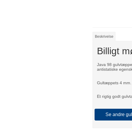
Beskrivelse
Billigt 
Java 98 gulvtæppet
antistatiske egens
Gultæppets 4 mm. 
Et rigtig godt gulv
Se andre gu