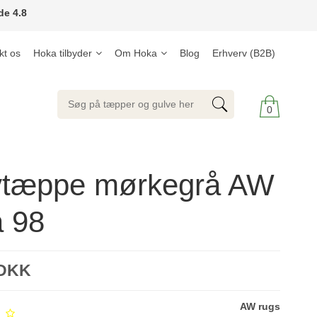
de 4.8
kt os
Hoka tilbyder
Om Hoka
Blog
Erhverv (B2B)
0
vtæppe mørkegrå AW
a 98
 DKK
AW rugs