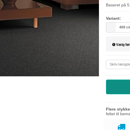
Baseret på
5
Variant:
400 c
Vælg før
Flere stykk
feltet til be