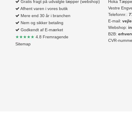
Gratis fragt på udvalgte tæpper (webshop)
Hoka Tæppe
Vestre Engve
Afhent varen i vores butik
Telefonnr.:
7
Mere end 30 år i branchen
E-mail:
vejl
Nem og sikker betaling
Webshop:
i
Godkendt af E-mærket
B2B:
erhve
★★★★★
4.8 Fremragende
CVR-nummer
Sitemap