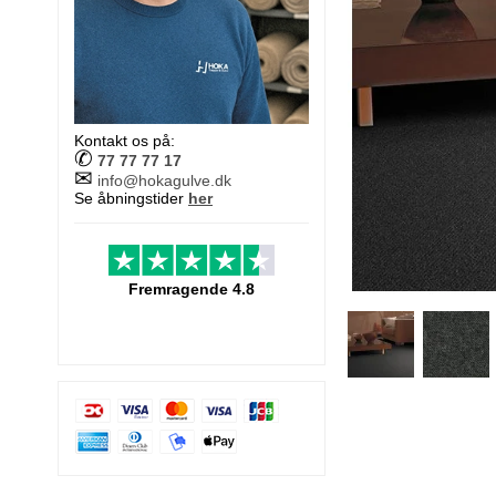
Kontakt os på:
✆
77 77 77 17
✉
info@hokagulve.dk
Se åbningstider
her
Fremragende 4.8