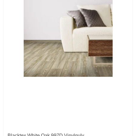
Blacktex White Oak 997D Vinylgulv