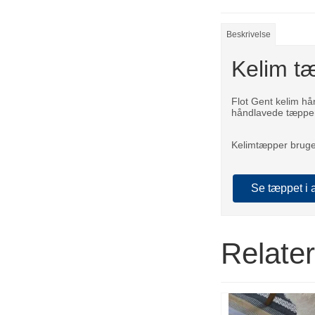
Beskrivelse
Kelim t
Flot Gent kelim hå
håndlavede tæpper
Kelimtæpper bruges
Se tæppet i 
Relate