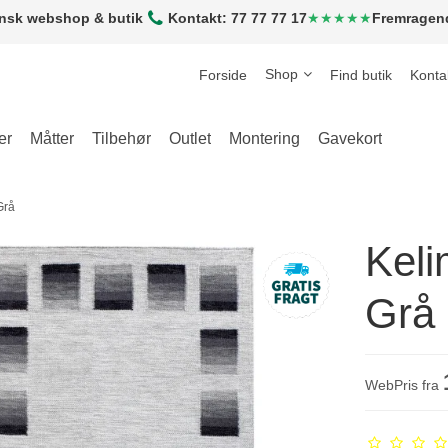
nsk webshop & butik
Kontakt: 77 77 77 17
★★★★★
Fremragen
Shop
Forside
Find butik
Konta
er
Måtter
Tilbehør
Outlet
Montering
Gavekort
Grå
Kel
Grå
WebPris fra