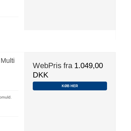
Multi
WebPris fra
1.049,00
DKK
KØB HER
omuld.