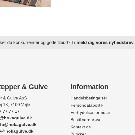
ker du konkurrencer og gode tilbud?
Tilmeld dig vores nyhedsbrev
æpper & Gulve
Information
r & Gulve ApS
Handelsbetingelser
j 18, 7100 Vejle
Persondatapolitik
7 77 77 17
Fortrydelsesformular
e@hokagulve.dk
Bestil vareprøve
nfo@hokagulve.dk
Kontakt os
rv@hokagulve.dk
Butikker