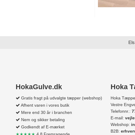
Els
HokaGulve.dk
Hoka T
Gratis fragt på udvalgte tæpper (webshop)
Hoka Tæppe
Vestre Engve
Afhent varen i vores butik
Telefonnr.:
7
Mere end 30 år i branchen
E-mail:
vejl
Nem og sikker betaling
Webshop:
i
Godkendt af E-mærket
B2B:
erhve
★★★★★
4.8 Fremragende