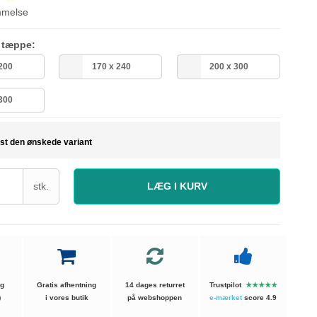
mmelse
å tæppe:
 200
170 x 240
200 x 300
 300
st den ønskede variant
stk.
LÆG I KURV
ng
Gratis afhentning
14 dages returret
Trustpilot
★★★★★
)
i vores butik
på webshoppen
e-mærket
score 4.9