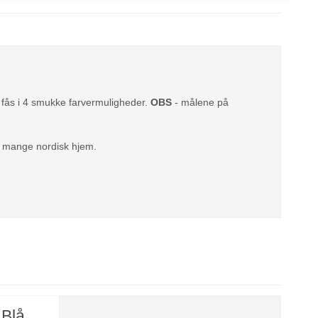
r fås i 4 smukke farvermuligheder.
OBS
- målene på
i mange nordisk hjem.
 Blå