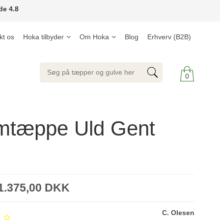
de 4.8
kt os
Hoka tilbyder
Om Hoka
Blog
Erhverv (B2B)
0
imtæppe Uld Gent
1.375,00 DKK
C. Olesen