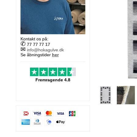
Kontakt os på:
✆
77 77 77 17
✉
info@hokagulve.dk
Se åbningstider
her
Fremragende 4.8