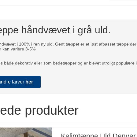
æppe håndvævet i grå uld.
ndvævet i 100% i ren ny uld. Gent tæppet er et løst afpasset tæppe de
 kan variere 3-5%
 både dekorativ eller som bedetæpper og er blevet utroligt populære 
andre farver
her
rede produkter
Kelimtæppe Uld Denver