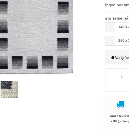
Ingen bedø
størrelse p
140 x
250 x
Vælg før
Gratis leveri
i DK (brofast