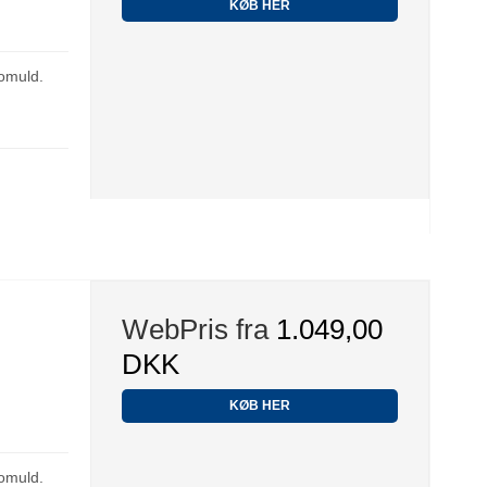
KØB HER
omuld.
WebPris fra
1.049,00
DKK
KØB HER
omuld.