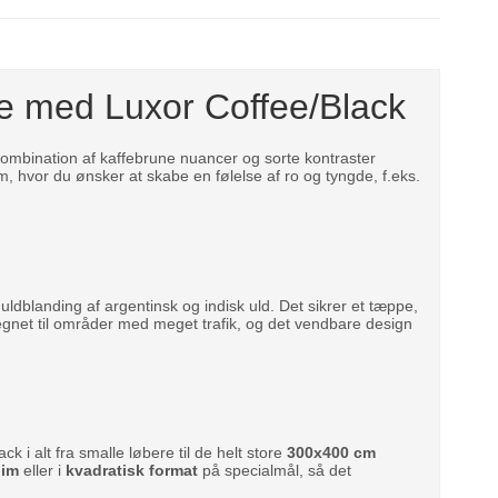
de med Luxor Coffee/Black
ombination af kaffebrune nuancer og sorte kontraster
rum, hvor du ønsker at skabe en følelse af ro og tyngde, f.eks.
uldblanding af argentinsk og indisk uld. Det sikrer et tæppe,
velegnet til områder med meget trafik, og det vendbare design
ck i alt fra smalle løbere til de helt store
300x400 cm
lim
eller i
kvadratisk format
på specialmål, så det