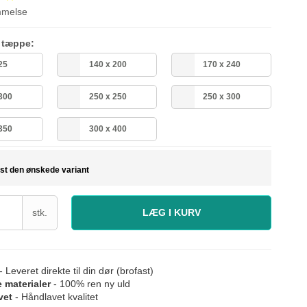
mmelse
å tæppe:
25
140 x 200
170 x 240
 300
250 x 250
250 x 300
 350
300 x 400
st den ønskede variant
stk.
LÆG I KURV
- Leveret direkte til din dør (brofast)
e materialer
- 100% ren ny uld
vet
- Håndlavet kvalitet