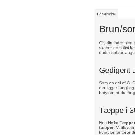
Beskrivelse
Brun/so
Giv din indretnin
skaber en sofistike
under sofaarrangem
Gedigent 
Som en del af C. O
der ligger tungt og
betyder, at du får 
Tæppe i 30
Hos
Hoka Tæpper
tæpper
. Vi tilby
komplementerer di