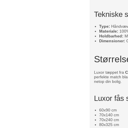
Tekniske s
Type:
Håndvæve
Materiale:
100% 
Holdbarhed:
Me
Dimensioner:
O
Størrels
Luxor tæppet fra
C
perfekte match bl
netop din bolig.
Luxor fås 
60x90 cm
70x140 cm
70x240 cm
80x325 cm