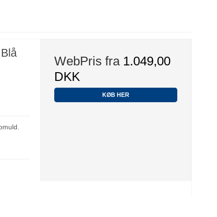
 Blå
WebPris fra
1.049,00
DKK
KØB HER
omuld.