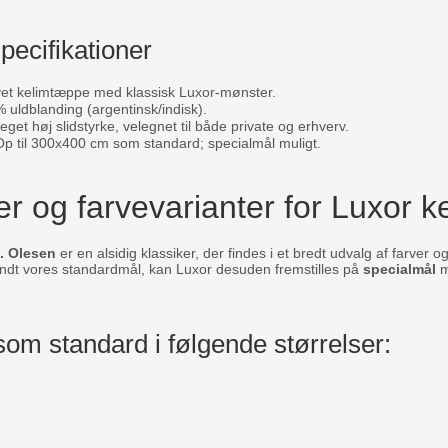
pecifikationer
t kelimtæppe med klassisk Luxor-mønster.
uldblanding (argentinsk/indisk).
get høj slidstyrke, velegnet til både private og erhverv.
p til 300x400 cm som standard; specialmål muligt.
er og farvevarianter for Luxor 
. Olesen
er en alsidig klassiker, der findes i et bredt udvalg af farver o
andt vores standardmål, kan Luxor desuden fremstilles på
specialmål
m
som standard i følgende størrelser: