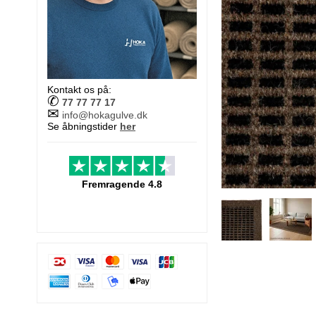
Kontakt os på:
✆
77 77 77 17
✉
info@hokagulve.dk
Se åbningstider
her
Fremragende 4.8