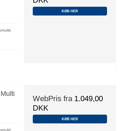
KØB HER
omuld.
Multi
WebPris fra
1.049,00
DKK
KØB HER
omuld.