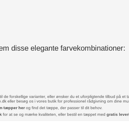
em disse elegante farvekombinationer:
d
l de forskellige varianter, eller ønsker du et uforpligtende tilbud på et
e.dk
eller besøg os i vores butik for professionel rådgivning om dine m
im tæpper her
og find det tæppe, der passer til dit behov.
k
for at se og mærke kvaliteten, eller bestil en tæppet med
gratis leve