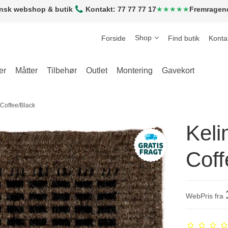
nsk webshop & butik
Kontakt: 77 77 77 17
★★★★★
Fremragen
Shop
Forside
Find butik
Konta
er
Måtter
Tilbehør
Outlet
Montering
Gavekort
Coffee/Black
Keli
Coff
WebPris fra