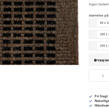
Ingen bedø
størrelse p
80 x 3
200 x
250 x
Vælg før
Fri fragt
Naturlig
Håndvæ