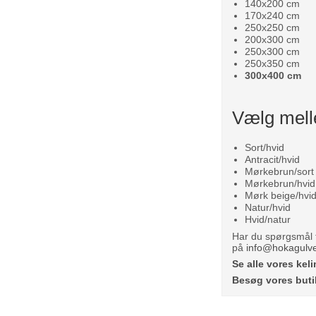
140x200 cm
170x240 cm
250x250 cm
200x300 cm
250x300 cm
250x350 cm
300x400 cm
Vælg mell
Sort/hvid
Antracit/hvid
Mørkebrun/sort
Mørkebrun/hvid
Mørk beige/hvi
Natur/hvid
Hvid/natur
Har du spørgsmål ti
på
info@hokagulv
Se alle vores kel
Besøg vores buti