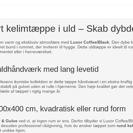
rt kelimtæppe i uld – Skab dyb
g en varm og eksklusiv atmosfære med
Luxor Coffee/Black
. Den dybe k
ret bund i rummet, der inviterer til hygge. Dette uldtæppe er ideelt til 
entet eller i herreværelset.
uldhåndværk med lang levetid
lesens ikoniske kollektion er dette tæppe håndvævet i en ekstra kraftig 
 stabilt på gulvet uden at rulle i hjørnerne. Den høje kvalitet gør det 
glæde af tæppet i rigtig mange år.
0x400 cm, kvadratisk eller rund form
 & Gulve
ved vi, at ingen rum er ens. Derfor tilbyder vi Luxor Coffee/Bla
der desuden professionel rådgivning, hvis du ønsker tæppet som
rund ke
t unikke hjem.