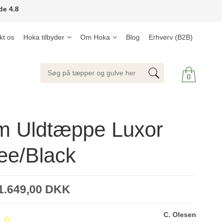
de 4.8
kt os
Hoka tilbyder
Om Hoka
Blog
Erhverv (B2B)
0
m Uldtæppe Luxor
ee/Black
1.649,00 DKK
C. Olesen