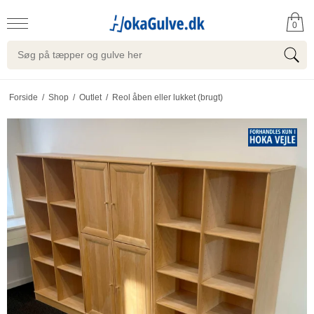
0
Forside
/
Shop
/
Outlet
/
Reol åben eller lukket (brugt)