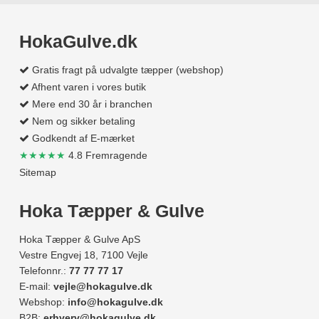
HokaGulve.dk
Gratis fragt på udvalgte tæpper (webshop)
Afhent varen i vores butik
Mere end 30 år i branchen
Nem og sikker betaling
Godkendt af E-mærket
★★★★★
4.8 Fremragende
Sitemap
Hoka Tæpper & Gulve
Hoka Tæpper & Gulve ApS
Vestre Engvej 18, 7100 Vejle
Telefonnr.:
77 77 77 17
E-mail:
vejle@hokagulve.dk
Webshop:
info@hokagulve.dk
B2B:
erhverv@hokagulve.dk